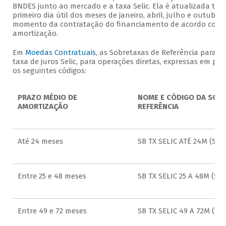
BNDES junto ao mercado e a taxa Selic. Ela é atualizada tri
primeiro dia útil dos meses de janeiro, abril, julho e outubro 
momento da contratação do financiamento de acordo com o
amortização.
Em
Moedas Contratuais
, as Sobretaxas de Referência para o
taxa de juros Selic, para operações diretas, expressas em pe
os seguintes códigos:
PRAZO MÉDIO DE
NOME E CÓDIGO DA SOBR
AMORTIZAÇÃO
REFERÊNCIA
Até 24 meses
SB TX SELIC ATÉ 24M (SS1)
Entre 25 e 48 meses
SB TX SELIC 25 A 48M (SS2
Entre 49 e 72 meses
SB TX SELIC 49 A 72M (SS3