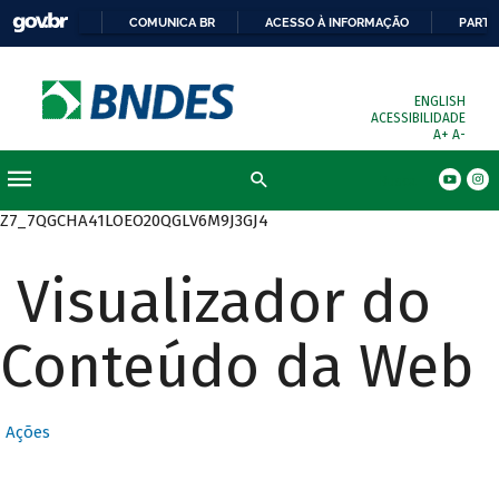
COMUNICA BR
ACESSO À INFORMAÇÃO
PARTI
ENGLISH
ACESSIBILIDADE
A+
A-
Busca
Z7_7QGCHA41LOEO20QGLV6M9J3GJ4
Visualizador do
Conteúdo da Web
Ações