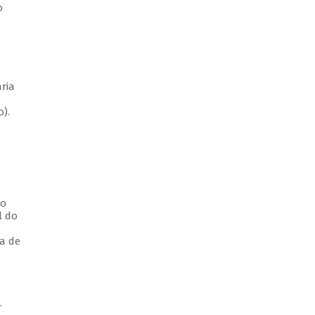
o
ria
).
io
l do
pa de
r