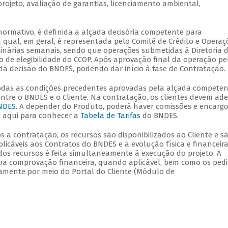
rojeto, avaliação de garantias, licenciamento ambiental,
ormativo, é definida a alçada decisória competente para
 qual, em geral, é representada pelo Comitê de Crédito e Operaç
dinárias semanais, sendo que operações submetidas à Diretoria 
 de elegibilidade do CCOP. Após aprovação final da operação pe
a decisão do BNDES, podendo dar início à fase de Contratação.
todas as condições precedentes aprovadas pela alçada competen
tre o BNDES e o Cliente. Na contratação, os clientes devem ade
BNDES
. A depender do Produto, poderá haver comissões e encarg
e aqui para conhecer a
Tabela de Tarifas
do BNDES.
ós a contratação, os recursos são disponibilizados ao Cliente e s
licáveis aos Contratos do BNDES e a evolução física e financeir
 dos recursos é feita simultaneamente à execução do projeto. A
ara comprovação financeira, quando aplicável, bem como os ped
icamente por meio do Portal do Cliente (Módulo de