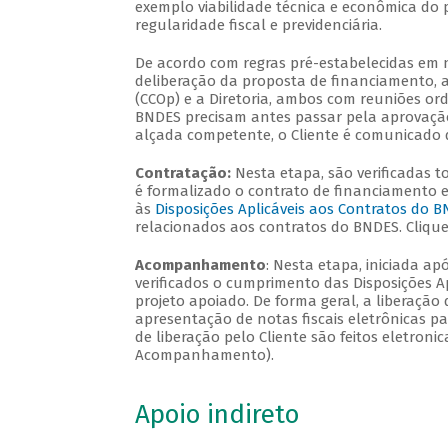
exemplo viabilidade técnica e econômica do p
regularidade fiscal e previdenciária.
De acordo com regras pré-estabelecidas em n
deliberação da proposta de financiamento, a
(CCOp) e a Diretoria, ambos com reuniões or
BNDES precisam antes passar pela aprovação
alçada competente, o Cliente é comunicado d
Contratação:
Nesta etapa, são verificadas 
é formalizado o contrato de financiamento en
às
Disposições Aplicáveis aos Contratos do 
relacionados aos contratos do BNDES. Cliqu
Acompanhamento
: Nesta etapa, iniciada ap
verificados o cumprimento das Disposições Ap
projeto apoiado. De forma geral, a liberação
apresentação de notas fiscais eletrônicas p
de liberação pelo Cliente são feitos eletron
Acompanhamento).
Apoio indireto