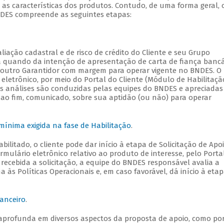
 as características dos produtos. Contudo, de uma forma geral, 
BNDES compreende as seguintes etapas:
liação cadastral e de risco de crédito do Cliente e seu Grupo
da quando da intenção de apresentação de carta de fiança bancá
 outro Garantidor com margem para operar vigente no BNDES. O
letrônico, por meio do Portal do Cliente (Módulo de Habilitação
as análises são conduzidas pelas equipes do BNDES e apreciadas
 ao fim, comunicado, sobre sua aptidão (ou não) para operar
ínima exigida na fase de Habilitação
.
bilitado, o cliente pode dar início à etapa de Solicitação de Apo
mulário eletrônico relativo ao produto de interesse, pelo Porta
recebida a solicitação, a equipe do BNDES responsável avalia a
às Políticas Operacionais e, em caso favorável, dá início à eta
nanceiro
.
aprofunda em diversos aspectos da proposta de apoio, como po