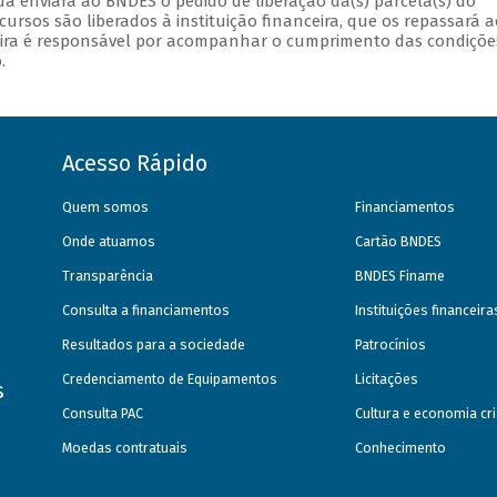
ada enviará ao BNDES o pedido de liberação da(s) parcela(s) do
cursos são liberados à instituição financeira, que os repassará a
anceira é responsável por acompanhar o cumprimento das condiçõe
.
Acesso Rápido
Quem somos
Financiamentos
Onde atuamos
Cartão BNDES
Transparência
BNDES Finame
Consulta a financiamentos
Instituições financeir
Resultados para a sociedade
Patrocínios
Credenciamento de Equipamentos
Licitações
s
Consulta PAC
Cultura e economia cri
Moedas contratuais
Conhecimento