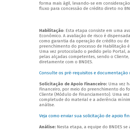
forma mais ágil, levando-se em consideração
fluxo para concessão de crédito direto no 
Habilitação
: Esta etapa consiste em uma ava
Econômico. A avaliação de risco é dispensa
como garantia da operação de crédito ou de
preenchimento do processo de Habilitação é e
Uma vez protocolado o pedido pelo Portal, 
pelas alçadas competentes, sendo o Cliente,
diretamente com o BNDES.
Consulte os pré-requisitos e documentação m
Solicitação de Apoio Financeiro:
Uma vez ha
Financeiro, por meio do preenchimento do for
Cliente (Módulo de Financiamento). Uma vez 
completude do material e a aderência mínima 
análise.
Veja como enviar sua solicitação de apoio fi
Análise:
Nesta etapa, a equipe do BNDES se 