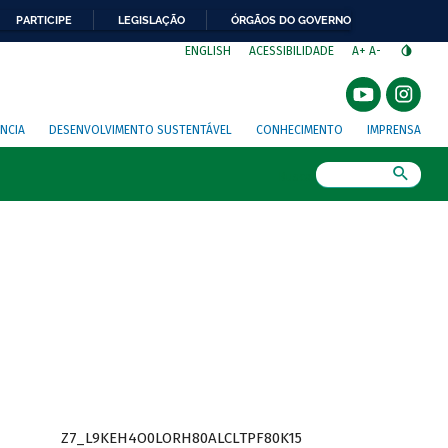
PARTICIPE
LEGISLAÇÃO
ÓRGÃOS DO GOVERNO
⁣
ENGLISH
ACESSIBILIDADE
A+
A-
NCIA
DESENVOLVIMENTO SUSTENTÁVEL
CONHECIMENTO
IMPRENSA
Busca
Z7_L9KEH4O0LORH80ALCLTPF80K15