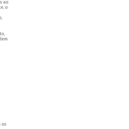
as ao
e, o
o,
to,
odem
s os