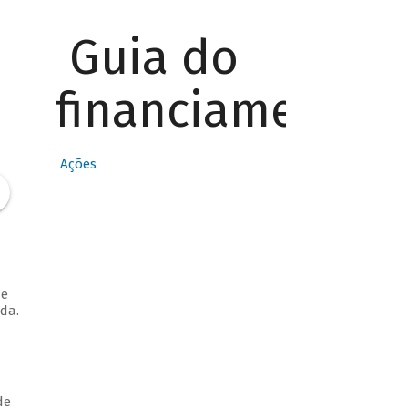
Guia do
financiamento
Ações
de
da.
de