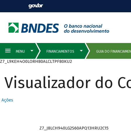
Z7_L9KEH4O0LORH80ALCLTPF80KU2
Visualizador do 
Ações
Z7_J8LCH940LG2S60APQ13HRU2C15