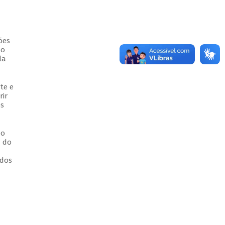
ões
do
la
te e
rir
os
ão
a do
idos