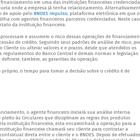
o financiamento em uma das instituições financeiras credenciad
aquela onde a empresa já tenha relacionamento. Alternativament
o de apoio pelo
BNDES Impulso
, plataforma eletrônica em que o
ilha com agentes financeiros parceiros credenciados. Neste cas
ato da instituição financeira.
ue processam e assumem o risco dessas operações de financiamen
cessão de crédito. Seguindo seus padrões de análise de risco, p
 Cliente ou alterar valores e e prazos, desde que atendidos os
s regulamentos do Banco Central e demais normas e legislação
que definem, também, as garantias da operação.
próprio, o tempo para tomar a decisão sobre o crédito é de
nciamento, o agente financeiro iniciará sua análise interna.
pleito às Circulares que disciplinam as regras dos produtos
la instituição financeira, esta encaminhará a operação para a
stituição financeira chamará seu cliente para contratar a
ontratual direta entre o cliente e o BNDES. Depois de efetuado