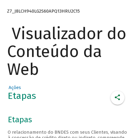
Z7_J8LCH940LG2S60APQ13HRU2C15
Visualizador do
Conteúdo da
Web
Ações
Etapas
Etapas
O relacionamento do BNDES com seus Clientes, visando
à concessão de crédito direto ou indireto, compreende