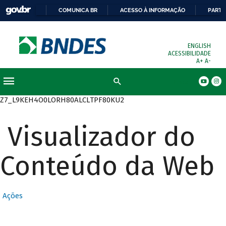
COMUNICA BR
ACESSO À INFORMAÇÃO
PARTI
ENGLISH
ACESSIBILIDADE
A+
A-
Busca
Z7_L9KEH4O0LORH80ALCLTPF80KU2
Visualizador do
Conteúdo da Web
Ações