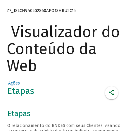
Z7_J8LCH940LG2S60APQ13HRU2C15
Visualizador do
Conteúdo da
Web
Ações
Etapas
Etapas
O relacionamento do BNDES com seus Clientes, visando
à concessão de crédito direto ou indireto, compreende