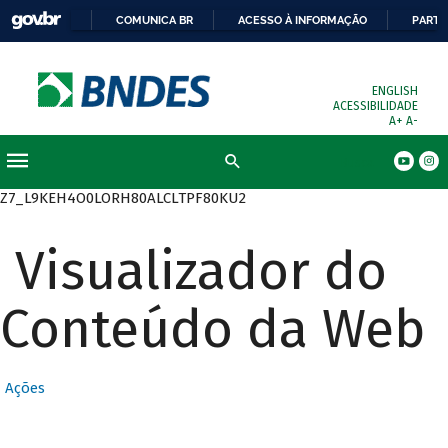
COMUNICA BR
ACESSO À INFORMAÇÃO
PARTI
ENGLISH
ACESSIBILIDADE
A+
A-
Busca
Z7_L9KEH4O0LORH80ALCLTPF80KU2
Visualizador do
Conteúdo da Web
Ações