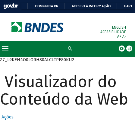
COMUNICA BR
ACESSO À INFORMAÇÃO
PARTI
ENGLISH
ACESSIBILIDADE
A+
A-
Busca
Z7_L9KEH4O0LORH80ALCLTPF80KU2
Visualizador do
Conteúdo da Web
Ações