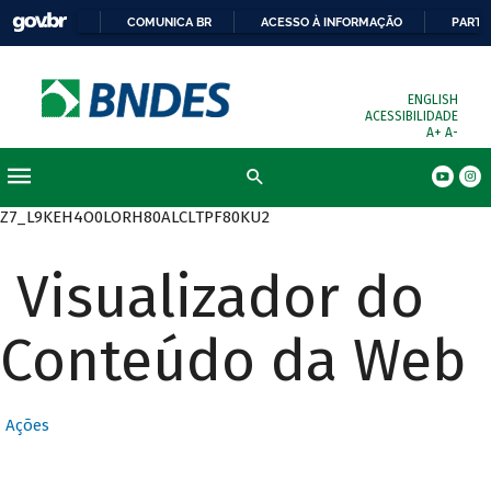
COMUNICA BR
ACESSO À INFORMAÇÃO
PARTI
ENGLISH
ACESSIBILIDADE
A+
A-
Busca
Z7_L9KEH4O0LORH80ALCLTPF80KU2
Visualizador do
Conteúdo da Web
Ações