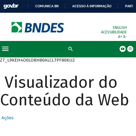
COMUNICA BR
ACESSO À INFORMAÇÃO
PARTI
ENGLISH
ACESSIBILIDADE
A+
A-
Busca
Z7_L9KEH4O0LORH80ALCLTPF80KU2
Visualizador do
Conteúdo da Web
Ações