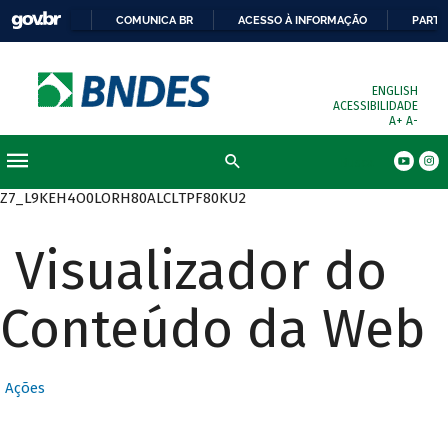
COMUNICA BR
ACESSO À INFORMAÇÃO
PARTI
ENGLISH
ACESSIBILIDADE
A+
A-
Busca
Z7_L9KEH4O0LORH80ALCLTPF80KU2
Visualizador do
Conteúdo da Web
Ações