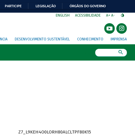
PARTICIPE
LEGISLAÇÃO
ÓRGÃOS DO GOVERNO
⁣
ENGLISH
ACESSIBILIDADE
A+
A-
NCIA
DESENVOLVIMENTO SUSTENTÁVEL
CONHECIMENTO
IMPRENSA
Busca
Z7_L9KEH4O0LORH80ALCLTPF80K15