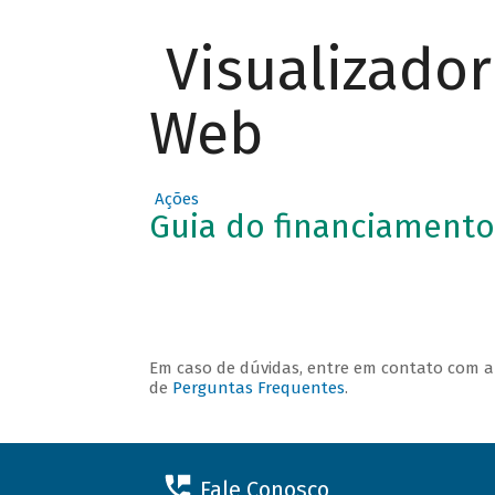
Visualizado
O QUE
Web
PODE SER
FINANCIA
DO
Ações
Guia do financiamento
Em caso de dúvidas, entre em contato com 
de
Perguntas Frequentes
.
Fale Conosco