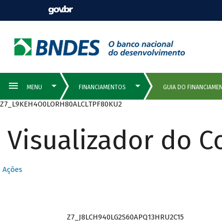
Z7_L9KEH4O0LORH80ALCLTPF80KU2
Visualizador do 
QUEM PODE
Ações
SER CLIENTE
Z7_J8LCH940LG2S60APQ13HRU2C15