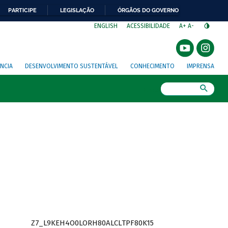
PARTICIPE
LEGISLAÇÃO
ÓRGÃOS DO GOVERNO
⁣
ENGLISH
ACESSIBILIDADE
A+
A-
NCIA
DESENVOLVIMENTO SUSTENTÁVEL
CONHECIMENTO
IMPRENSA
Busca
Z7_L9KEH4O0LORH80ALCLTPF80K15