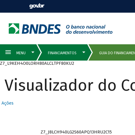
Z7_L9KEH4O0LORH80ALCLTPF80KU2
Visualizador do 
Ações
Z7_J8LCH940LG2S60APQ13HRU2C15