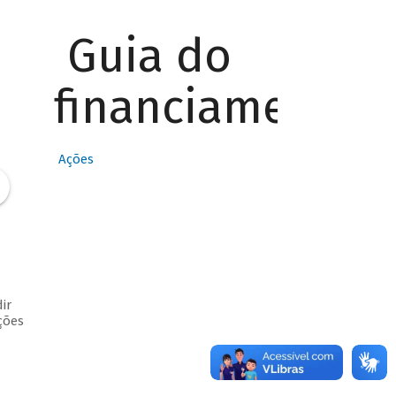
Guia do
financiamento
Ações
ir
ções