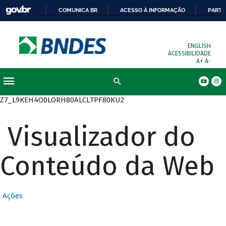
COMUNICA BR
ACESSO À INFORMAÇÃO
PARTI
ENGLISH
ACESSIBILIDADE
A+
A-
Busca
Z7_L9KEH4O0LORH80ALCLTPF80KU2
Visualizador do
Conteúdo da Web
Ações