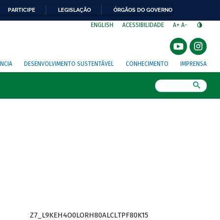
PARTICIPE
LEGISLAÇÃO
ÓRGÃOS DO GOVERNO
⁣
ENGLISH
ACESSIBILIDADE
A+
A-
NCIA
DESENVOLVIMENTO SUSTENTÁVEL
CONHECIMENTO
IMPRENSA
Busca
Z7_L9KEH4O0LORH80ALCLTPF80K15