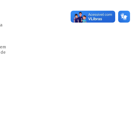
ta
 em
 de