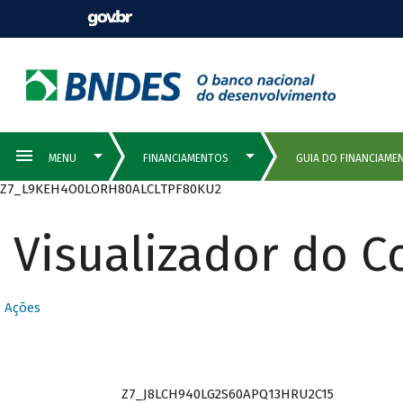
Z7_L9KEH4O0LORH80ALCLTPF80KU2
Visualizador do 
Ações
Z7_J8LCH940LG2S60APQ13HRU2C15