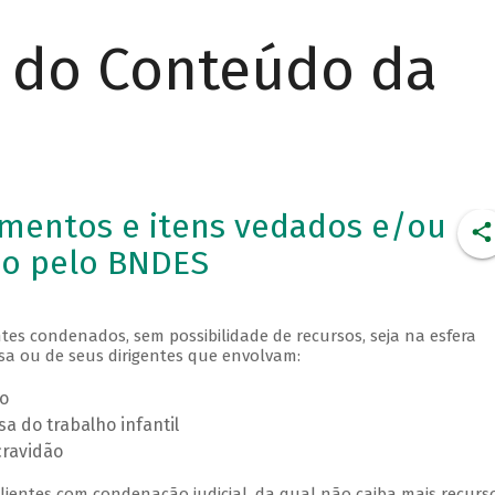
r do Conteúdo da
imentos e itens vedados e/ou
io pelo BNDES
tes condenados, sem possibilidade de recursos, seja na esfera
esa ou de seus dirigentes que envolvam:
o
sa do trabalho infantil
cravidão
lientes com condenação judicial, da qual não caiba mais recurso