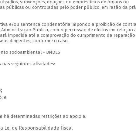
, subsídios, subvenções, doações ou empréstimos de órgãos ou
iras públicas ou controladas pelo poder público, em razão da prá
ativa e/ou sentença condenatória impondo a proibição de contr
 a Administração Pública, com repercussão de efeitos em relação 
ficará impedida até a comprovação do cumprimento da reparação
 seus dirigentes, conforme o caso.
nto socioambiental - BNDES
 nas seguintes atividades:
;
; e
 há determinadas restrições ao apoio a:
 Lei de Responsabilidade Fiscal