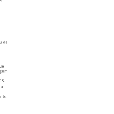
u da
que
igem
008.
da
nte.