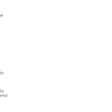
mo
de
da
erior