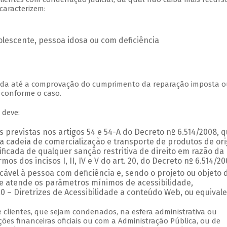
caracterizem:
dolescente, pessoa idosa ou com deficiência
dida até a comprovação do cumprimento da reparação imposta o
, conforme o caso.
 deve:
s previstas nos artigos 54 e 54-A do Decreto nº 6.514/2008, 
 a cadeia de comercialização e transporte de produtos de or
tificada de qualquer sanção restritiva de direito em razão da
os dos incisos I, II, IV e V do art. 20, do Decreto nº 6.514/2
icável à pessoa com deficiência e, sendo o projeto ou objeto 
ite atende os parâmetros mínimos de acessibilidade,
 – Diretrizes de Acessibilidade a conteúdo Web, ou equivale
lientes, que sejam condenados, na esfera administrativa ou
ições financeiras oficiais ou com a Administração Pública, ou de