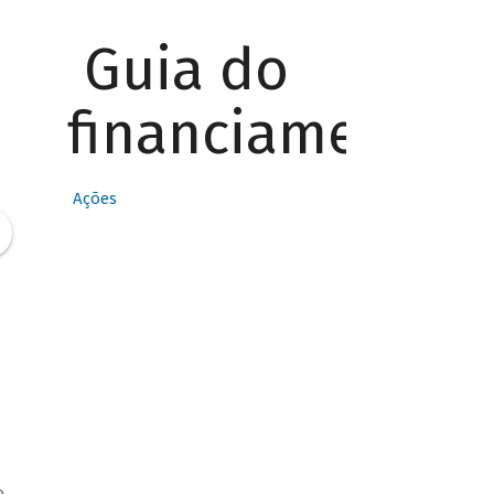
Guia do
financiamento
Ações
,