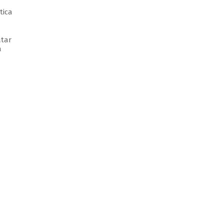
tica
atar
à