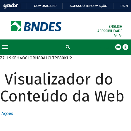
COMUNICA BR
ACESSO À INFORMAÇÃO
PARTI
ENGLISH
ACESSIBILIDADE
A+
A-
Busca
Z7_L9KEH4O0LORH80ALCLTPF80KU2
Visualizador do
Conteúdo da Web
Ações