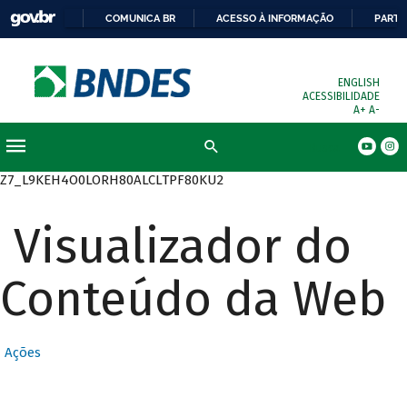
COMUNICA BR
ACESSO À INFORMAÇÃO
PARTI
ENGLISH
ACESSIBILIDADE
A+
A-
Busca
Z7_L9KEH4O0LORH80ALCLTPF80KU2
Visualizador do
Conteúdo da Web
Ações