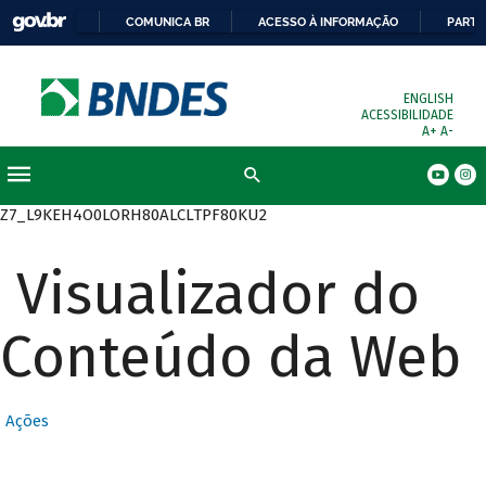
COMUNICA BR
ACESSO À INFORMAÇÃO
PARTI
ENGLISH
ACESSIBILIDADE
A+
A-
Busca
Z7_L9KEH4O0LORH80ALCLTPF80KU2
Visualizador do
Conteúdo da Web
Ações