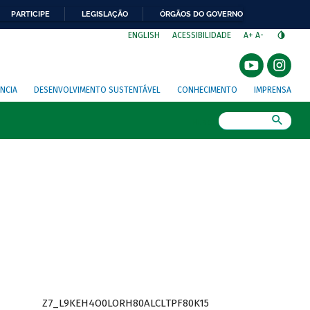
PARTICIPE
LEGISLAÇÃO
ÓRGÃOS DO GOVERNO
⁣
ENGLISH
ACESSIBILIDADE
A+
A-
NCIA
DESENVOLVIMENTO SUSTENTÁVEL
CONHECIMENTO
IMPRENSA
Busca
Z7_L9KEH4O0LORH80ALCLTPF80K15