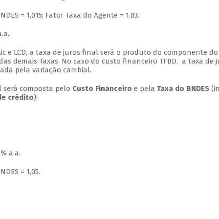
NDES = 1,015; Fator Taxa do Agente = 1,03.
.a..
ic e LCD, a taxa de juros final será o produto do componente do
as demais Taxas. No caso do custo financeiro TFBD, a taxa de j
cada pela variação cambial.
nal será composta pelo
Custo Financeiro
e pela
Taxa do BNDES
(in
de crédito
):
% a.a.
NDES = 1,05.