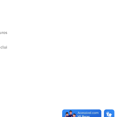
uros
clui