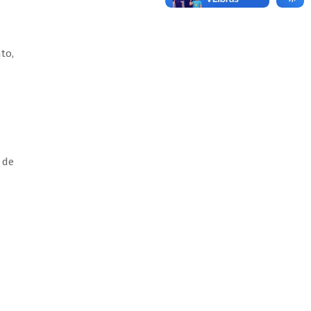
to,
 de