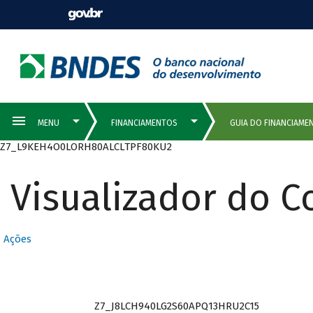
Z7_L9KEH4O0LORH80ALCLTPF80KU2
Visualizador do 
Ações
Z7_J8LCH940LG2S60APQ13HRU2C15