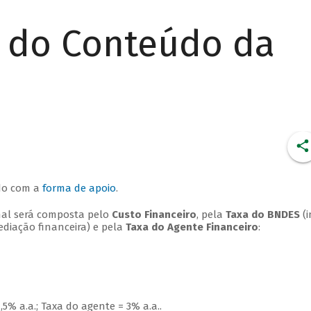
r do Conteúdo da
rdo com a
forma de apoio
.
final será composta pelo
Custo Financeiro
, pela
Taxa do BNDES
(i
diação financeira) e pela
Taxa do Agente Financeiro
:
,5% a.a.; Taxa do agente = 3% a.a..