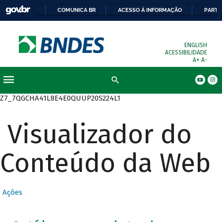
COMUNICA BR
ACESSO À INFORMAÇÃO
PARTI
ENGLISH
ACESSIBILIDADE
A+
A-
Busca
Z7_7QGCHA41L8E4E0QUUP20S224L1
Visualizador do
Conteúdo da Web
Ações