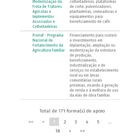
Modernização da
colheitadeiras, plataformas
Frota de Tratores
de corte, pulverizadores,
Agrícolas e
plantadeiras, semeadoras e
Implementos
equipamentos para
Associados e
beneficiamento de café.
Colheitadeiras
Pronaf - Programa
Financiamento para custeio
Nacional de
e investimentos em
Fortalecimento da
implantação, ampliação ou
Agricultura Familiar
modernização da estrutura
de produção,
beneficiamento,
industrialização e de
serviços no estabelecimento
rural ou em áreas
comunitárias rurais
próximas, visando à geração
de renda e à melhora do uso
da mão de obra familiar.
Total de 171 forma(s) de apoio
<<
<
1
2
3
4
5
…
18
>
>>