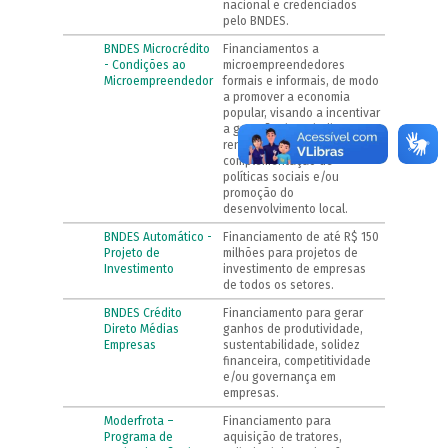
nacional e credenciados
pelo BNDES.
BNDES Microcrédito
Financiamentos a
- Condições ao
microempreendedores
Microempreendedor
formais e informais, de modo
a promover a economia
popular, visando a incentivar
a geração de trabalho e
renda, inclusão social,
complementação de
políticas sociais e/ou
promoção do
desenvolvimento local.
BNDES Automático -
Financiamento de até R$ 150
Projeto de
milhões para projetos de
Investimento
investimento de empresas
de todos os setores.
BNDES Crédito
Financiamento para gerar
Direto Médias
ganhos de produtividade,
Empresas
sustentabilidade, solidez
financeira, competitividade
e/ou governança em
empresas.
Moderfrota –
Financiamento para
Programa de
aquisição de tratores,