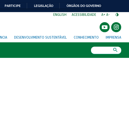
PARTICIPE
LEGISLAÇÃO
ÓRGÃOS DO GOVERNO
⁣
ENGLISH
ACESSIBILIDADE
A+
A-
NCIA
DESENVOLVIMENTO SUSTENTÁVEL
CONHECIMENTO
IMPRENSA
Busca