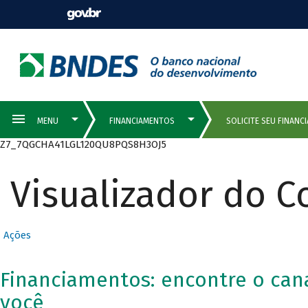
Z7_7QGCHA41LGL120QU8PQS8H3OJ5
Visualizador do 
Ações
Financiamentos: encontre o cana
você