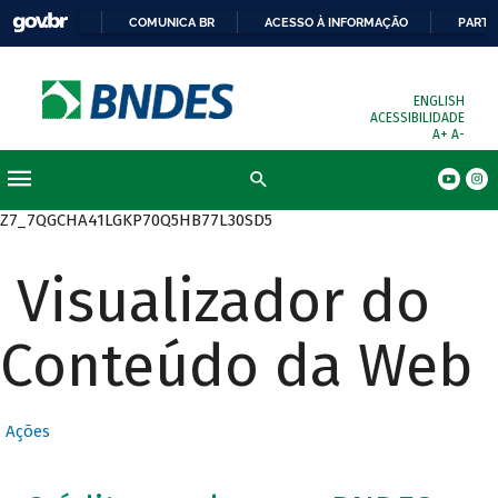
COMUNICA BR
ACESSO À INFORMAÇÃO
PARTI
ENGLISH
ACESSIBILIDADE
A+
A-
Busca
Z7_7QGCHA41LGKP70Q5HB77L30SD5
Visualizador do
Conteúdo da Web
Ações