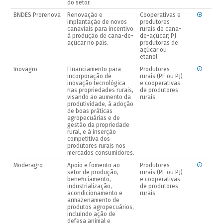
do setor.
BNDES Prorenova
Renovação e
Cooperativas e
implantação de novos
produtores
canaviais para incentivo
rurais de cana-
à produção de cana-de-
de-açúcar; PJ
açúcar no país.
produtoras de
açúcar ou
etanol
Inovagro
Financiamento para
Produtores
incorporação de
rurais (PF ou PJ)
inovação tecnológica
e cooperativas
nas propriedades rurais,
de produtores
visando ao aumento da
rurais
produtividade, à adoção
de boas práticas
agropecuárias e de
gestão da propriedade
rural, e à inserção
competitiva dos
produtores rurais nos
mercados consumidores.
Moderagro
Apoio e fomento ao
Produtores
setor de produção,
rurais (PF ou PJ)
beneficiamento,
e cooperativas
industrialização,
de produtores
acondicionamento e
rurais
armazenamento de
produtos agropecuários,
incluindo ação de
defesa animal e