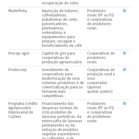
recuperação de solos
Moderfrota
Aquisição de tratores,
Produtores
colheitadeiras,
rurais (PF ou PJ)
plataformas de corte,
e cooperativas
pulverizadores,
de produtores
plantadeiras,
rurais
semeadoras e
equipamentos para
preparo, secagem e
beneficiamento de café
Procap-agro
Capital de giro para
Cooperativas de
cooperativas de
produtores
produção agropecuária.
rurais
Prodecoop
Investimento de
Cooperativas de
cooperativas para
produção rural e
modernização de seus
seus
sistemas produtivos e de
cooperados
comercialização para se
(apenas
tornarem mais
quotas-partes)
competitivas.
Programa Crédito
Financiamento das
Produtores
Agropecuário
despesas normais do
rurais (PF ou PJ)
Empresarial de
ciclo produtivo de
e cooperativas
Custeio
lavouras periódicas, da
de produtores
entressafra de lavouras
rurais
permanentes ou da
extração de produtos
vegetais espontâneos
ou cultivados, e de