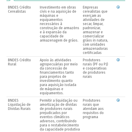
BNDES Crédito
Investimento em obras
Empresas
Cerealistas
civis e na aquisição de
cerealistas que
máquinas e
exerçam as
equipamentos
atividades de
necessários à
secar, limpar,
construção de armazéns
padronizar,
e à expansão da
armazenar e
capacidade de
comercializar
armazenagem de grãos.
grãos in natura,
com unidades
armazenadoras
certificadas
BNDES Crédito
Apoio às atividades
Produtores
Rural
agropecuárias por meio
rurais (PF ou PJ)
da concessão de
e cooperativas
financiamentos tanto
de produtores
para projetos de
rurais
investimento quanto
para aquisição isolada
de máquinas e
equipamentos.
BNDES
Permitir a liquidação ou
Produtores
Liquidação de
amortização de dívidas
rurais que
Dívidas Rurais
de produtores rurais
atendam aos
prejudicados por
requisitos do
eventos climáticos
programa
adversos, contribuindo
para o restabelecimento
da capacidade produtiva