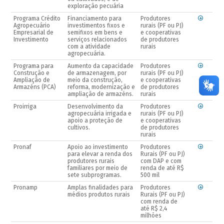
exploração pecuária
Programa Crédito
Financiamento para
Produtores
Agropecuário
investimentos fixos e
rurais (PF ou PJ)
Empresarial de
semifixos em bens e
e cooperativas
Investimento
serviços relacionados
de produtores
com a atividade
rurais
agropecuária.
Programa para
Aumento da capacidade
Produtores
Construção e
de armazenagem, por
rurais (PF ou PJ)
Ampliação de
meio da construção,
e cooperativas
Armazéns (PCA)
reforma, modernização e
de produtores
ampliação de armazéns.
rurais
Proirriga
Desenvolvimento da
Produtores
agropecuária irrigada e
rurais (PF ou PJ)
apoio a proteção de
e cooperativas
cultivos.
de produtores
rurais
Pronaf
Apoio ao investimento
Produtores
para elevar a renda dos
Rurais (PF ou PJ)
produtores rurais
com DAP e com
familiares por meio de
renda de até R$
sete subprogramas.
500 mil
Pronamp
Amplas finalidades para
Produtores
médios produtos rurais
Rurais (PF ou PJ)
com renda de
até R$ 2,4
milhões