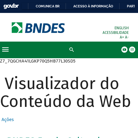
COMUNICA BR
ACESSO À INFORMAÇÃO
PARTI
ENGLISH
ACESSIBILIDADE
A+
A-
Busca
Z7_7QGCHA41LGKP70Q5HB77L30SD5
Visualizador do
Conteúdo da Web
Ações