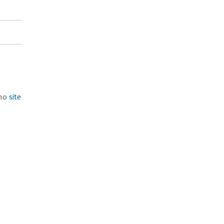
 no
site