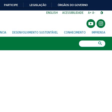
PARTICIPE
LEGISLAÇÃO
ÓRGÃOS DO GOVERNO
⁣
ENGLISH
ACESSIBILIDADE
A+
A-
NCIA
DESENVOLVIMENTO SUSTENTÁVEL
CONHECIMENTO
IMPRENSA
Busca