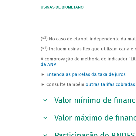
USINAS DE BIOMETANO
3
(*
) No caso de etanol, independente da maté
4
(*
) Incluem usinas flex que utilizam cana e
A comprovação de melhoria do indicador “Lit
da ANP
.
►
Entenda as parcelas da taxa de juros
.
► Consulte também
outras tarifas cobrada
Valor mínimo de finan
Valor máximo de finan
Participação do BNDES