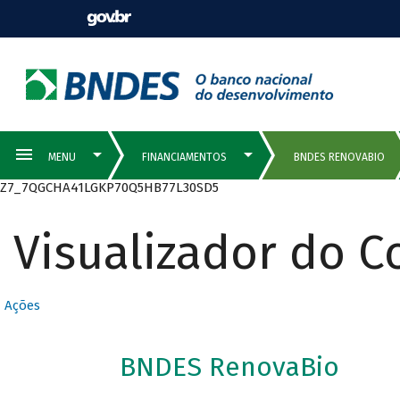
Z7_7QGCHA41LGKP70Q5HB77L30SD5
Visualizador do 
Ações
BNDES RenovaBio