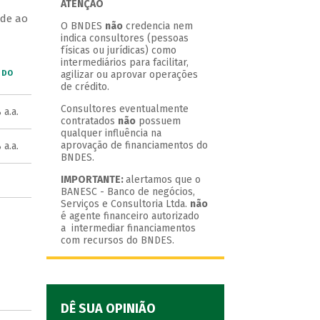
ATENÇÃO
 de ao
O BNDES
não
credencia nem
indica consultores (pessoas
físicas ou jurídicas) como
intermediários para facilitar,
 DO
agilizar ou aprovar operações
de crédito.
Consultores eventualmente
a.a.
contratados
não
possuem
qualquer influência na
aprovação de financiamentos do
a.a.
BNDES.
IMPORTANTE:
alertamos que o
BANESC - Banco de negócios,
Serviços e Consultoria Ltda.
não
é agente financeiro autorizado
a intermediar financiamentos
com recursos do BNDES.
DÊ SUA OPINIÃO