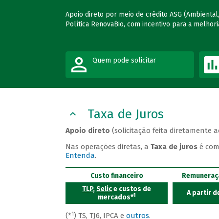
Apoio direto por meio de crédito ASG (Ambiental
Política RenovaBio, com incentivo para a melhori
Quem pode solicitar
Taxa de Juros
Apoio direto
(solicitação feita diretamente 
Nas operações diretas, a
Taxa de juros
é com
Entenda
.
Custo financeiro
Remuneraç
TLP
,
Selic
e custos de
A partir d
1
mercados*
1
(*
) TS, TJ6, IPCA e
outros
.