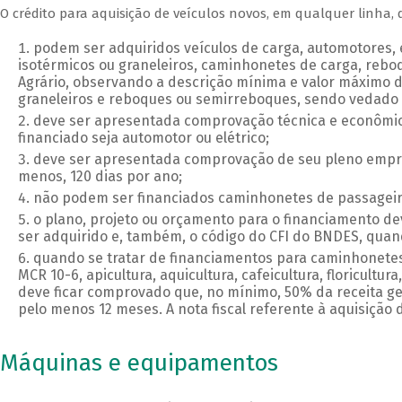
O crédito para aquisição de veículos novos, em qualquer linha, 
podem ser adquiridos veículos de carga, automotores, e
isotérmicos ou graneleiros, caminhonetes de carga, rebo
Agrário, observando a descrição mínima e valor máximo d
graneleiros e reboques ou semirreboques, sendo vedado 
deve ser apresentada comprovação técnica e econômica 
financiado seja automotor ou elétrico;
deve ser apresentada comprovação de seu pleno empre
menos, 120 dias por ano;
não podem ser financiados caminhonetes de passageiro
o plano, projeto ou orçamento para o financiamento dev
ser adquirido e, também, o código do CFI do BNDES, quand
quando se tratar de financiamentos para caminhonetes
MCR 10-6, apicultura, aquicultura, cafeicultura, floricultu
deve ficar comprovado que, no mínimo, 50% da receita g
pelo menos 12 meses. A nota fiscal referente à aquisição 
Máquinas e equipamentos