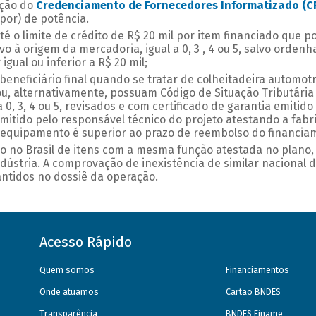
ação do
Credenciamento de Fornecedores Informatizado (C
por) de potência.
até o limite de crédito de R$ 20 mil por item financiado que 
vo à origem da mercadoria, igual a 0, 3 , 4 ou 5, salvo ord
gual ou inferior a R$ 20 mil;
 beneficiário final quando se tratar de colheitadeira automot
ou, alternativamente, possuam Código de Situação Tributária
 0, 3, 4 ou 5, revisados e com certificado de garantia emitid
emitido pelo responsável técnico do projeto atestando a fab
u equipamento é superior ao prazo de reembolso do financia
ão no Brasil de itens com a mesma função atestada no plano,
stria. A comprovação de inexistência de similar nacional 
antidos no dossiê da operação.
Acesso Rápido
Quem somos
Financiamentos
Onde atuamos
Cartão BNDES
Transparência
BNDES Finame