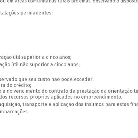
ou em áreas comunitárias rurais próximas, observado o disposto
nstalações permanentes;
ção útil superior a cinco anos;
ção útil não superior a cinco anos;
bservado que seu custo não pode exceder:
ra do crédito;
 e no vencimento do contrato de prestação da orientação té
s dos recursos próprios aplicados no empreendimento.
aquisição, transporte e aplicação dos insumos para estas fin
 embarcações.