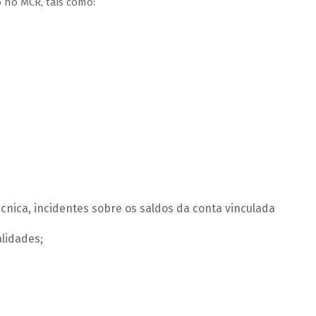
 no MCR, tais como:
cnica, incidentes sobre os saldos da conta vinculada
alidades;