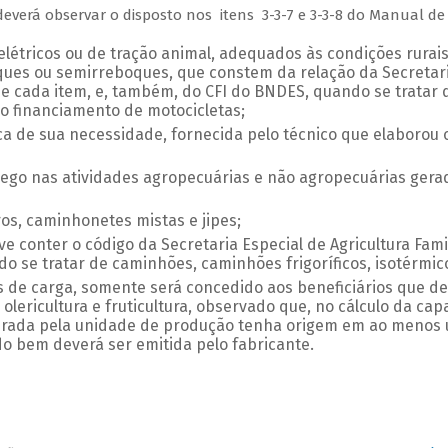
deverá observar o disposto nos itens 3-3-7 e 3-3-8 do Manual de
létricos ou de tração animal, adequados às condições rurais,
ques ou semirreboques, que constem da relação da Secretaria
e cada item, e, também, do CFI do BNDES, quando se tratar d
o financiamento de motocicletas;
de sua necessidade, fornecida pelo técnico que elaborou o 
go nas atividades agropecuárias e não agropecuárias gera
s, caminhonetes mistas e jipes;
e conter o código da Secretaria Especial de Agricultura Fami
o se tratar de caminhões, caminhões frigoríficos, isotérmico
 de carga, somente será concedido aos beneficiários que de
ra, olericultura e fruticultura, observado que, no cálculo da
erada pela unidade de produção tenha origem em ao menos u
do bem deverá ser emitida pelo fabricante.