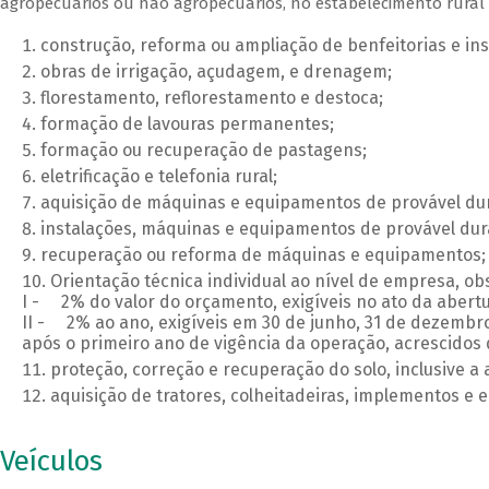
agropecuários ou não agropecuários, no estabelecimento rural 
construção, reforma ou ampliação de benfeitorias e i
obras de irrigação, açudagem, e drenagem;
florestamento, reflorestamento e destoca;
formação de lavouras permanentes;
formação ou recuperação de pastagens;
eletrificação e telefonia rural;
aquisição de máquinas e equipamentos de provável dura
instalações, máquinas e equipamentos de provável dura
recuperação ou reforma de máquinas e equipamentos;
Orientação técnica individual ao nível de empresa, o
I - 2% do valor do orçamento, exigíveis no ato da abertu
II - 2% ao ano, exigíveis em 30 de junho, 31 de dezembro
após o primeiro ano de vigência da operação, acrescido
proteção, correção e recuperação do solo, inclusive a 
aquisição de tratores, colheitadeiras, implementos e
Veículos