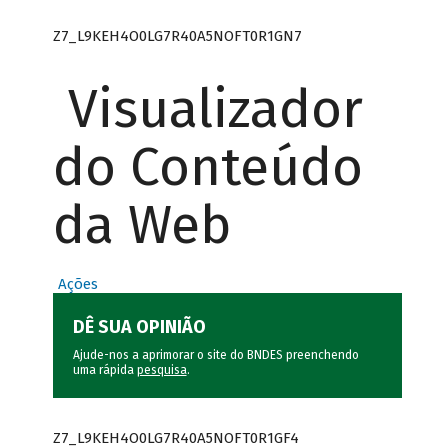
Z7_L9KEH4O0LG7R40A5NOFT0R1GN7
Visualizador
do Conteúdo
da Web
Ações
DÊ SUA OPINIÃO
Ajude-nos a aprimorar o site do BNDES preenchendo
uma rápida
pesquisa
.
Z7_L9KEH4O0LG7R40A5NOFT0R1GF4