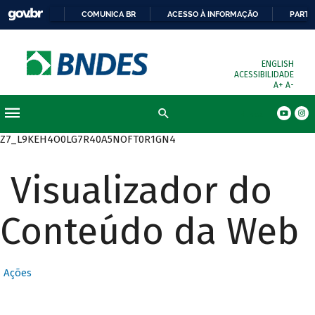
COMUNICA BR
ACESSO À INFORMAÇÃO
PARTI
ENGLISH
ACESSIBILIDADE
A+
A-
Busca
Z7_L9KEH4O0LG7R40A5NOFT0R1GN4
Visualizador do
Conteúdo da Web
Ações