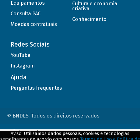
Equipamentos
Cultura e economia
criativa
Consulta PAC
Conhecimento
Moedas contratuais
Redes Sociais
YouTube
Instagram
Ajuda
Perguntas frequentes
© BNDES. Todos os direitos reservados
ConteÃºdo complementar
Aviso: Utilizamos dados pessoais, cookies e tecnologias
semelhantes de acordo com nossos
Termos de Uso e Política de