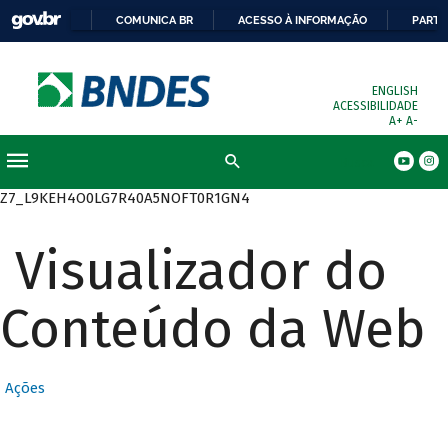
COMUNICA BR
ACESSO À INFORMAÇÃO
PARTI
ENGLISH
ACESSIBILIDADE
A+
A-
Busca
Z7_L9KEH4O0LG7R40A5NOFT0R1GN4
Visualizador do
Conteúdo da Web
Ações