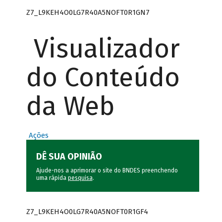
Z7_L9KEH4O0LG7R40A5NOFT0R1GN7
Visualizador
do Conteúdo
da Web
Ações
DÊ SUA OPINIÃO
Ajude-nos a aprimorar o site do BNDES preenchendo
uma rápida
pesquisa
.
Z7_L9KEH4O0LG7R40A5NOFT0R1GF4