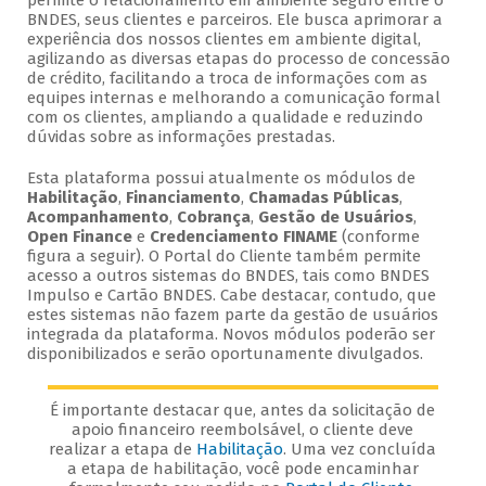
permite o relacionamento em ambiente seguro entre o
BNDES, seus clientes e parceiros. Ele busca aprimorar a
experiência dos nossos clientes em ambiente digital,
agilizando as diversas etapas do processo de concessão
de crédito, facilitando a troca de informações com as
equipes internas e melhorando a comunicação formal
com os clientes, ampliando a qualidade e reduzindo
dúvidas sobre as informações prestadas.
Esta plataforma possui atualmente os módulos de
Habilitação
,
Financiamento
,
Chamadas Públicas
,
Acompanhamento
,
Cobrança
,
Gestão de Usuários
,
Open Finance
e
Credenciamento FINAME
(conforme
figura a seguir). O Portal do Cliente também permite
acesso a outros sistemas do BNDES, tais como BNDES
Impulso e Cartão BNDES. Cabe destacar, contudo, que
estes sistemas não fazem parte da gestão de usuários
integrada da plataforma. Novos módulos poderão ser
disponibilizados e serão oportunamente divulgados.
É importante destacar que, antes da solicitação de
apoio financeiro reembolsável, o cliente deve
realizar a etapa de
Habilitação
. Uma vez concluída
a etapa de habilitação, você pode encaminhar