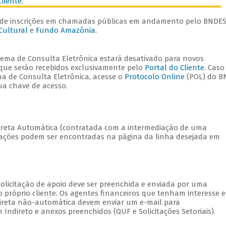
Cliente
.
de inscrições em chamadas públicas em andamento pelo BNDES
Cultural
e
Fundo Amazônia
.
stema de Consulta Eletrônica estará desativado para novos
 que serão recebidos exclusivamente pelo
Portal do Cliente
. Caso
ma de Consulta Eletrônica, acesse o
Protocolo Online
(POL) do B
a chave de acesso.
direta Automática (contratada com a intermediação de uma
entações podem ser encontradas na página da linha desejada em
olicitação de apoio deve ser preenchida e enviada por uma
lo próprio cliente. Os agentes financeiros que tenham interesse 
direta não-automática devem enviar um e-mail para
Indireto e anexos preenchidos (QUF e Solicitações Setoriais).