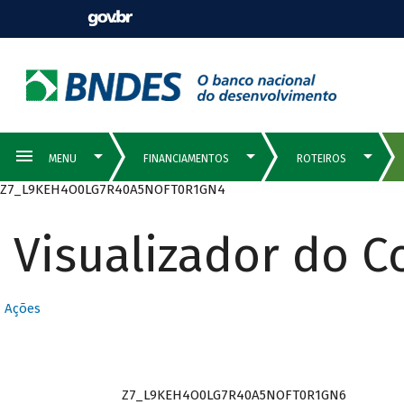
Z7_L9KEH4O0LG7R40A5NOFT0R1GN4
Visualizador do 
Ações
Z7_L9KEH4O0LG7R40A5NOFT0R1GN6