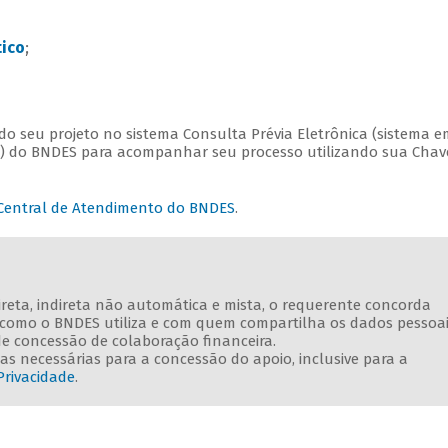
ico
;
do seu projeto no sistema Consulta Prévia Eletrônica (sistema e
) do BNDES para acompanhar seu processo utilizando sua Chav
Central de Atendimento do BNDES
.
direta, indireta não automática e mista, o requerente concorda
e como o BNDES utiliza e com quem compartilha os dados pessoa
de concessão de colaboração financeira.
s necessárias para a concessão do apoio, inclusive para a
Privacidade
.