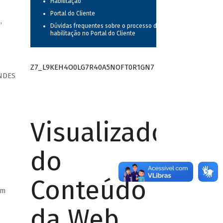
Habilitação
Portal do Cliente
,
Dúvidas frequentes sobre o processo de
habilitação no Portal do Cliente
Z7_L9KEH4O0LG7R40A5NOFT0R1GN7
NDES
Visualizador
do
Conteúdo
em
da Web