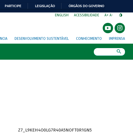
PARTICIPE
LEGISLAÇÃO
ÓRGÃOS DO GOVERNO
⁣
ENGLISH
ACESSIBILIDADE
A+
A-
NCIA
DESENVOLVIMENTO SUSTENTÁVEL
CONHECIMENTO
IMPRENSA
Busca
Z7_L9KEH4O0LG7R40A5NOFT0R1GN5