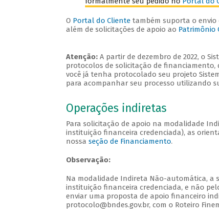
formalmente seu pedido no
Portal do 
O
Portal do Cliente
também suporta o envio 
além de solicitações de apoio ao
Patrimônio 
Atenção:
A partir de dezembro de 2022, o Si
protocolos de solicitação de financiamento,
você já tenha protocolado seu projeto Siste
para acompanhar seu processo utilizando su
Operações indiretas
Para solicitação de apoio na modalidade In
instituição financeira credenciada), as ori
nossa
seção de Financiamento
.
Observação:
Na modalidade Indireta Não-automática, a s
instituição financeira credenciada, e não pe
enviar uma proposta de apoio financeiro in
protocolo@bndes.gov.br, com o Roteiro Finem 