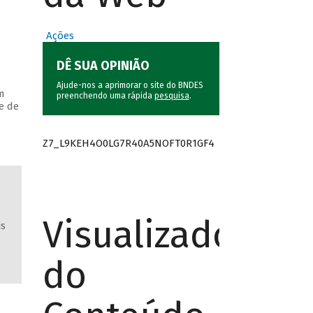
Ações
DÊ SUA OPINIÃO
Ajude-nos a aprimorar o site do BNDES
m
preenchendo uma rápida
pesquisa
.
e de
Z7_L9KEH4O0LG7R40A5NOFT0R1GF4
Visualizador
is
do