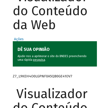
do Conteúdo
da Web
Ações
DÊ SUA OPINIÃO
Ajude-nos a aprimorar o site do BNDES preenchendo
uma rápida
pesquisa
.
Z7_L9KEH4O0LGPNF0A5QB0GE41OV7
Visualizador
do Conteúdo