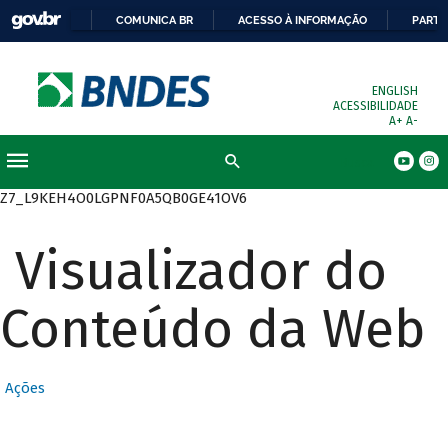
COMUNICA BR
ACESSO À INFORMAÇÃO
PARTI
ENGLISH
ACESSIBILIDADE
A+
A-
Busca
Z7_L9KEH4O0LGPNF0A5QB0GE41OV6
Visualizador do
Conteúdo da Web
Ações