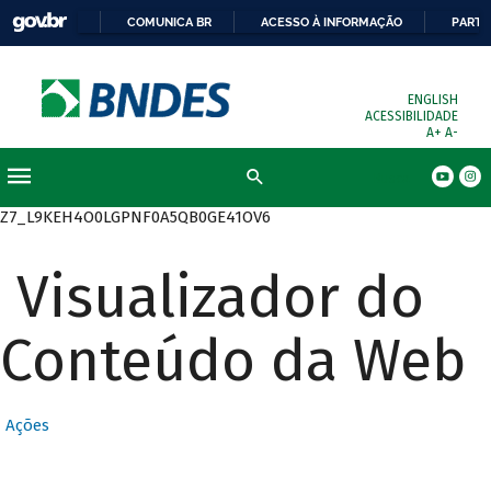
COMUNICA BR
ACESSO À INFORMAÇÃO
PARTI
ENGLISH
ACESSIBILIDADE
A+
A-
Busca
Z7_L9KEH4O0LGPNF0A5QB0GE41OV6
Visualizador do
Conteúdo da Web
Ações