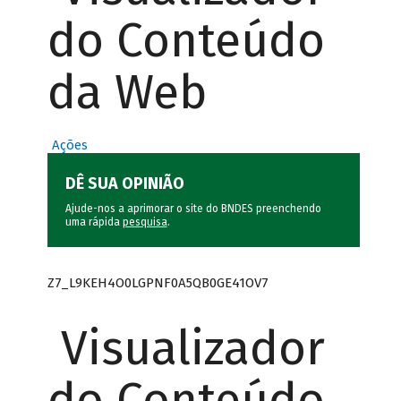
do Conteúdo
da Web
Ações
DÊ SUA OPINIÃO
Ajude-nos a aprimorar o site do BNDES preenchendo
uma rápida
pesquisa
.
Z7_L9KEH4O0LGPNF0A5QB0GE41OV7
Visualizador
do Conteúdo