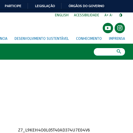
PARTICIPE
LEGISLAÇÃO
ÓRGÃOS DO GOVERNO
⁣
ENGLISH
ACESSIBILIDADE
A+
A-
NCIA
DESENVOLVIMENTO SUSTENTÁVEL
CONHECIMENTO
IMPRENSA
Busca
Z7_L9KEH4O0L05T40AD374U7E04V6