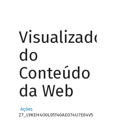
Visualizador
do
Conteúdo
da Web
Ações
Z7_L9KEH4O0L05T40AD374U7E04V5