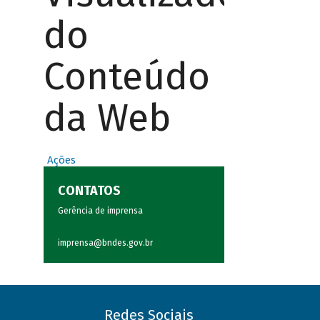
do
Conteúdo
da Web
Ações
CONTATOS
Gerência de imprensa
imprensa@bndes.gov.br
Redes Sociais