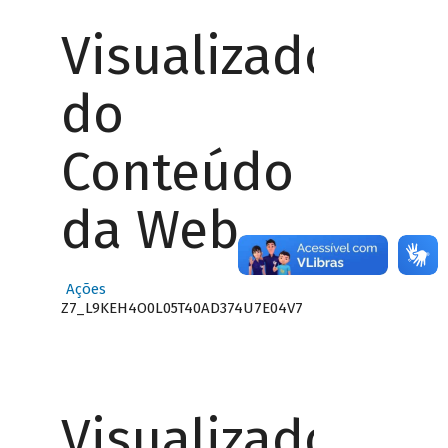
Visualizador
do
Conteúdo
da Web
Ações
Z7_L9KEH4O0L05T40AD374U7E04V7
Visualizador