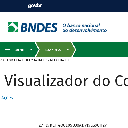
Z7_L9KEH4O0L05T40AD374U7E04F1
Visualizador do 
Ações
Z7_L9KEH4O0L0SB30AD7I5LG90H27