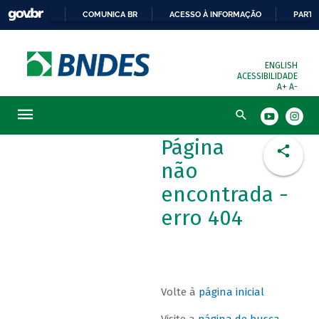
COMUNICA BR
ACESSO À INFORMAÇÃO
PARTI
ENGLISH
ACESSIBILIDADE
A+
A-
Busca
Página
não
encontrada -
erro 404
Volte à
página inicial
Visite a
página de busca