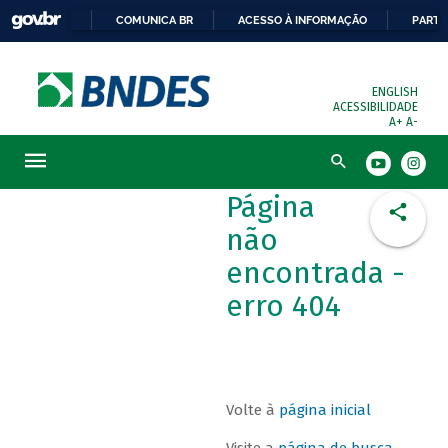
COMUNICA BR
ACESSO À INFORMAÇÃO
PARTI
ENGLISH
ACESSIBILIDADE
A+
A-
Busca
Página
não
encontrada -
erro 404
Volte à
página inicial
Visite a
página de busca