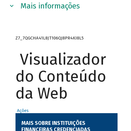
Mais informações
Z7_7QGCHA41L8JT106QJ8PR4KI8L5
Visualizador
do Conteúdo
da Web
Ações
MAIS SOBRE INSTITUIÇÕES
FINANCEIRAS CREDENCIADAS