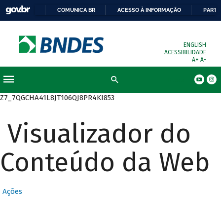
COMUNICA BR
ACESSO À INFORMAÇÃO
PARTI
ENGLISH
ACESSIBILIDADE
A+
A-
Busca
Z7_7QGCHA41L8JT106QJ8PR4KI853
Visualizador do
Conteúdo da Web
Ações