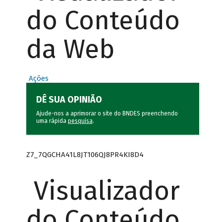
do Conteúdo
da Web
Ações
DÊ SUA OPINIÃO
Ajude-nos a aprimorar o site do BNDES preenchendo
uma rápida
pesquisa
.
Z7_7QGCHA41L8JT106QJ8PR4KI8D4
Visualizador
do Conteúdo