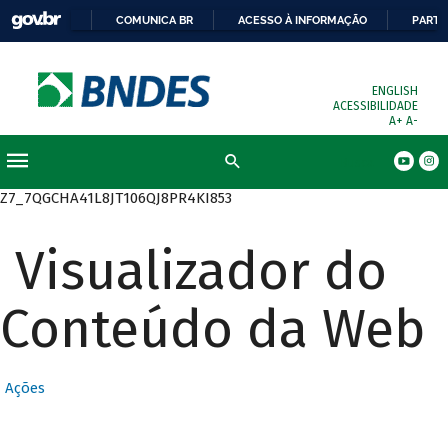
COMUNICA BR
ACESSO À INFORMAÇÃO
PARTI
ENGLISH
ACESSIBILIDADE
A+
A-
Busca
Z7_7QGCHA41L8JT106QJ8PR4KI853
Visualizador do
Conteúdo da Web
Ações