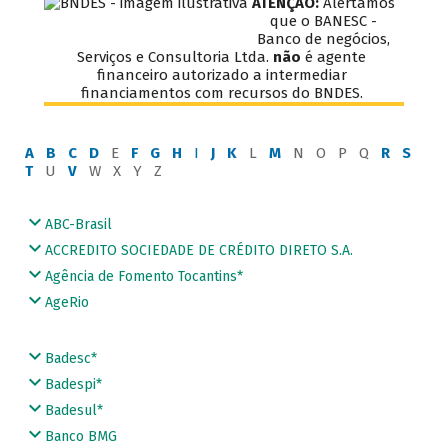
ATENÇÃO:
Alertamos
que o BANESC -
Banco de negócios,
Serviços e Consultoria Ltda.
não
é agente
financeiro autorizado a intermediar
financiamentos com recursos do BNDES.
A
B
C
D
E
F
G
H
I
J
K
L
M
N O P Q
R
S
T
U
V
W X Y Z
ABC-Brasil
ACCREDITO SOCIEDADE DE CRÉDITO DIRETO S.A.
Agência de Fomento Tocantins*
AgeRio
Badesc*
Badespi*
Badesul*
Banco BMG