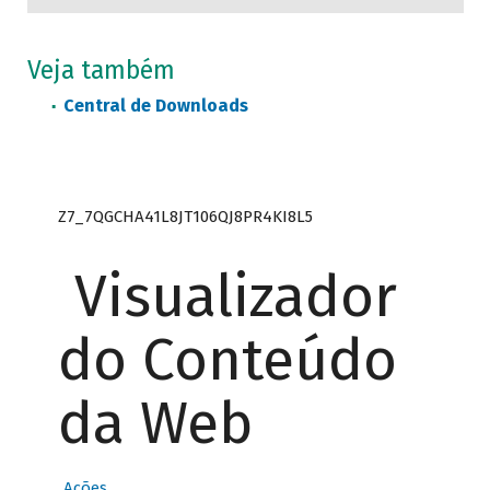
Veja também
Central de Downloads
Z7_7QGCHA41L8JT106QJ8PR4KI8L5
Visualizador
do Conteúdo
da Web
Ações