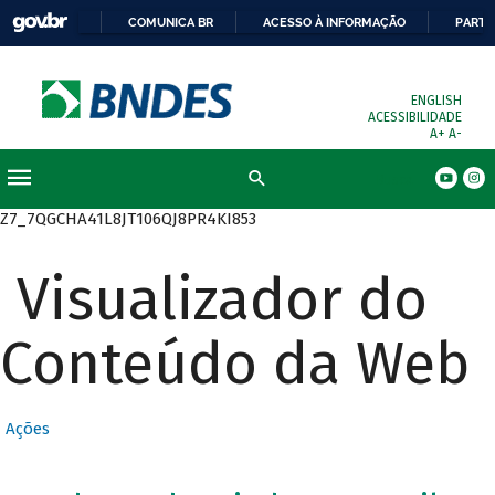
COMUNICA BR
ACESSO À INFORMAÇÃO
PARTI
ENGLISH
ACESSIBILIDADE
A+
A-
Busca
Z7_7QGCHA41L8JT106QJ8PR4KI853
Visualizador do
Conteúdo da Web
Ações