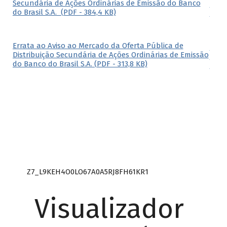
Z7_L9KEH4O0LO67A0A5RJ8FH61KR1
Visualizador