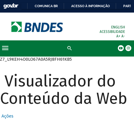
COMUNICA BR
ACESSO À INFORMAÇÃO
PARTI
ENGLISH
ACESSIBILIDADE
A+
A-
Busca
Z7_L9KEH4O0LO67A0A5RJ8FH61KB5
Visualizador do
Conteúdo da Web
Ações