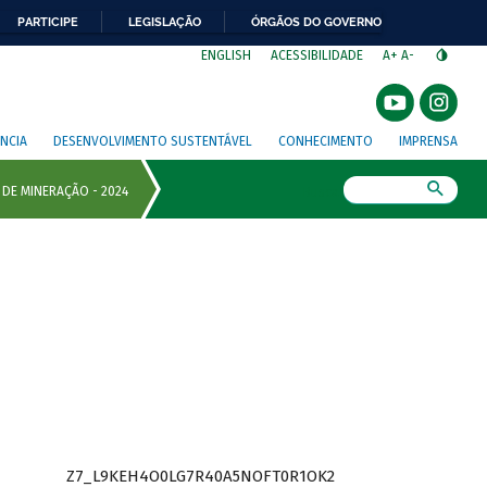
PARTICIPE
LEGISLAÇÃO
ÓRGÃOS DO GOVERNO
⁣
ENGLISH
ACESSIBILIDADE
A+
A-
NCIA
DESENVOLVIMENTO SUSTENTÁVEL
CONHECIMENTO
IMPRENSA
Busca
Z7_L9KEH4O0LG7R40A5NOFT0R1OK2