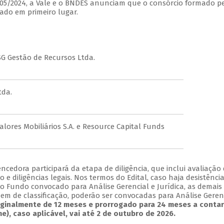
05/2024, a Vale e o BNDES anunciam que o consórcio formado p
nado em primeiro lugar.
SG Gestão de Recursos Ltda.
tda.
Valores Mobiliários S.A. e Resource Capital Funds
ncedora participará da etapa de diligência, que inclui avaliação
e diligências legais. Nos termos do Edital, caso haja desistênci
 Fundo convocado para Análise Gerencial e Jurídica, as demais
dem de classificação, poderão ser convocadas para Análise Geren
iginalmente de 12 meses e prorrogado para 24 meses a contar
), caso aplicável, vai até 2 de outubro de 2026.