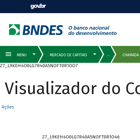
Z7_L9KEH4O0LG7R40A5NOFT0R1OO7
Visualizador do 
Ações
Z7_L9KEH4O0LG7R40A5NOFT0R1O46