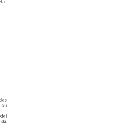
ela
 das
a ou
cial
 da