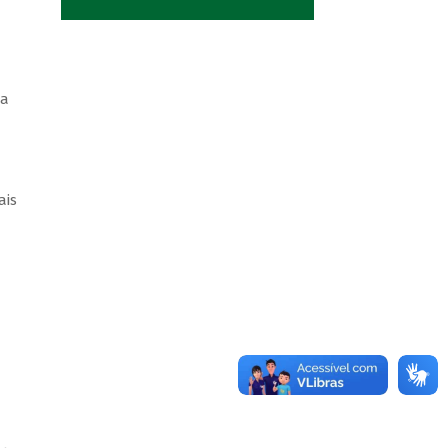
 a
tais