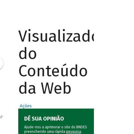
Visualizador
do
Conteúdo
da Web
Ações
ar
DÊ SUA OPINIÃO
Ajude-nos a aprimorar o site do BNDES
preenchendo uma rápida
pesquisa
.