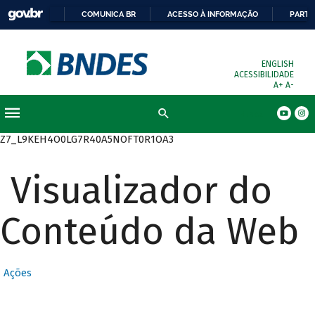
COMUNICA BR
ACESSO À INFORMAÇÃO
PARTI
ENGLISH
ACESSIBILIDADE
A+
A-
Busca
Z7_L9KEH4O0LG7R40A5NOFT0R1OA3
Visualizador do
Conteúdo da Web
Ações