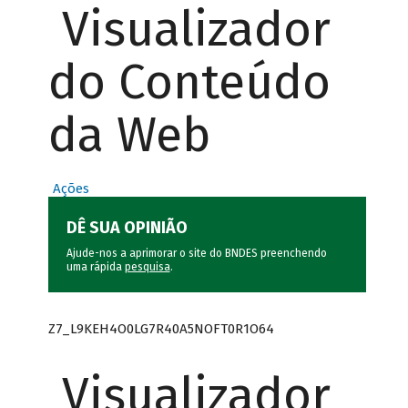
Visualizador
do Conteúdo
da Web
Ações
DÊ SUA OPINIÃO
Ajude-nos a aprimorar o site do BNDES preenchendo
uma rápida
pesquisa
.
Z7_L9KEH4O0LG7R40A5NOFT0R1O64
Visualizador