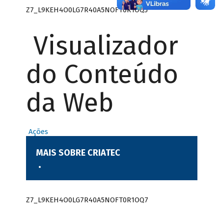
Z7_L9KEH4O0LG7R40A5NOFT0R1OQ5
Visualizador
do Conteúdo
da Web
Ações
MAIS SOBRE CRIATEC
Z7_L9KEH4O0LG7R40A5NOFT0R1OQ7