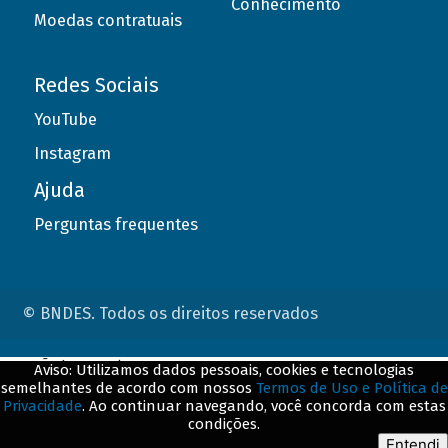
Conhecimento
Moedas contratuais
Redes Sociais
YouTube
Instagram
Ajuda
Perguntas frequentes
© BNDES. Todos os direitos reservados
ConteÃºdo complementar
Aviso: Utilizamos dados pessoais, cookies e tecnologias
semelhantes de acordo com nossos
Termos de Uso e Política de
${title}
${badge}
Privacidade
. Ao continuar navegando, você concorda com estas
condições.
${loading}
Entendi