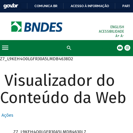
COMUNICA BR
ACESSO À INFORMAÇÃO
PARTI
ENGLISH
ACESSIBILIDADE
A+
A-
Busca
Z7_L9KEH4O0LGFR30A5LMDB4638D2
Visualizador do
Conteúdo da Web
Ações
Z7_L9KEH4O0LGFR30A5LMDB4630L7