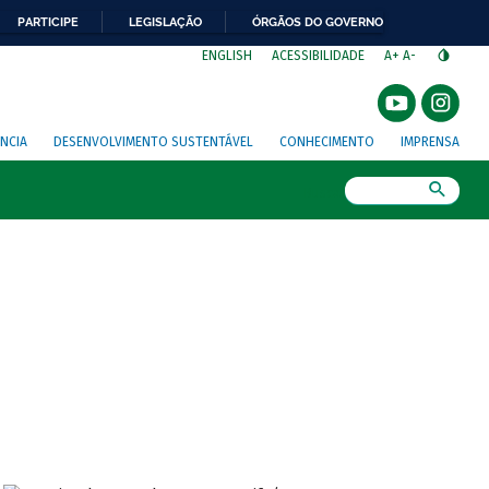
PARTICIPE
LEGISLAÇÃO
ÓRGÃOS DO GOVERNO
⁣
ENGLISH
ACESSIBILIDADE
A+
A-
NCIA
DESENVOLVIMENTO SUSTENTÁVEL
CONHECIMENTO
IMPRENSA
Busca