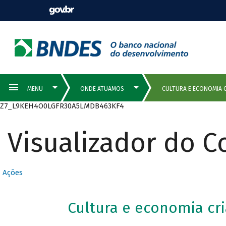
Z7_L9KEH4O0LGFR30A5LMDB463KF4
Visualizador do 
Ações
Cultura e economia cri