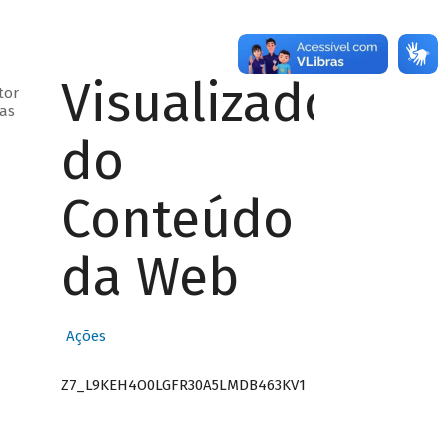
Visualizador
tor
ras
do
Conteúdo
da Web
Ações
Z7_L9KEH4O0LGFR30A5LMDB463KV1