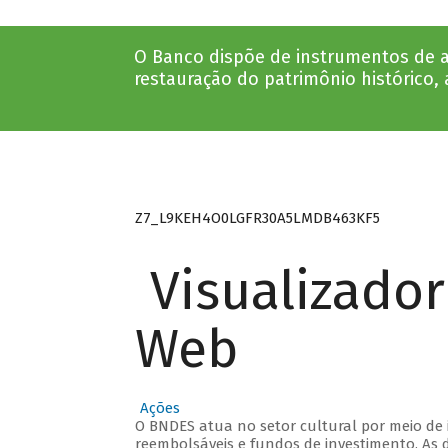
O Banco dispõe de instrumentos de ap
restauração do patrimônio histórico, a
Z7_L9KEH4O0LGFR30A5LMDB463KF5
Visualizado
Web
Ações
O BNDES atua no setor cultural por meio de
reembolsáveis e fundos de investimento. As d