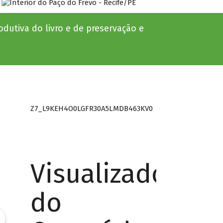
dutiva do livro e de preservação e
Z7_L9KEH4O0LGFR30A5LMDB463KV0
Visualizador
do