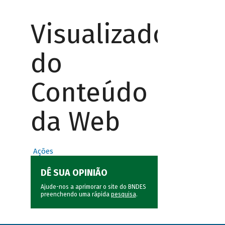
Visualizador
do
Conteúdo
da Web
Ações
DÊ SUA OPINIÃO
Ajude-nos a aprimorar o site do BNDES
preenchendo uma rápida
pesquisa
.