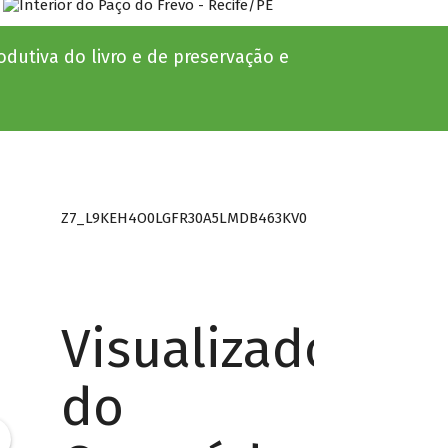
dutiva do livro e de preservação e
Z7_L9KEH4O0LGFR30A5LMDB463KV0
Visualizador
do