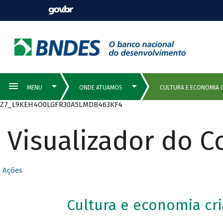
Z7_L9KEH4O0LGFR30A5LMDB463KF4
Visualizador do 
Ações
Cultura e economia cri