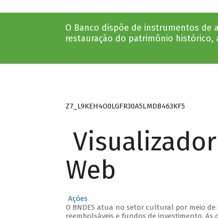
O Banco dispõe de instrumentos de ap
restauração do patrimônio histórico, a
Z7_L9KEH4O0LGFR30A5LMDB463KF5
Visualizado
Web
Ações
O BNDES atua no setor cultural por meio de
reembolsáveis e fundos de investimento. As d