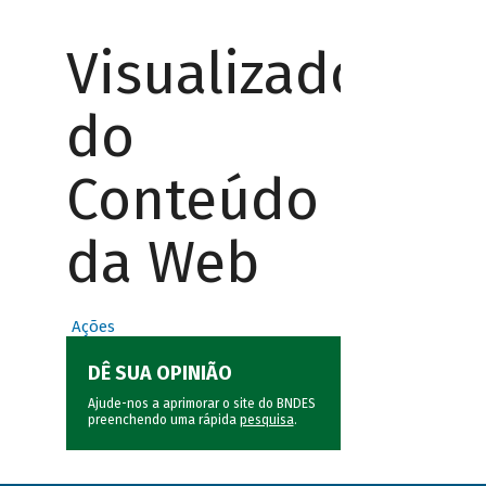
Visualizador
do
Conteúdo
da Web
Ações
DÊ SUA OPINIÃO
Ajude-nos a aprimorar o site do BNDES
preenchendo uma rápida
pesquisa
.