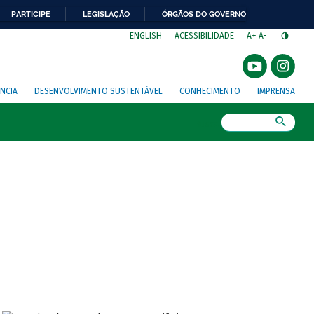
PARTICIPE
LEGISLAÇÃO
ÓRGÃOS DO GOVERNO
⁣
ENGLISH
ACESSIBILIDADE
A+
A-
NCIA
DESENVOLVIMENTO SUSTENTÁVEL
CONHECIMENTO
IMPRENSA
Busca