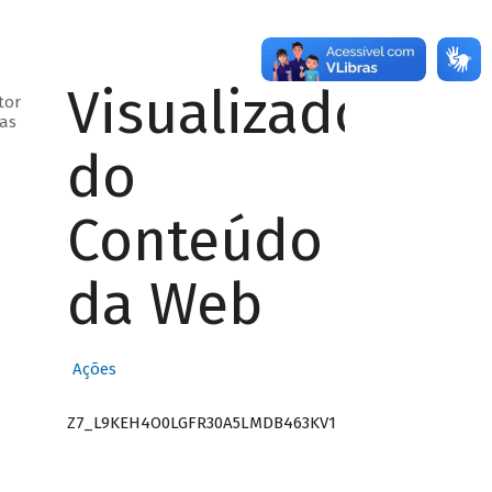
Visualizador
tor
ras
do
Conteúdo
da Web
Ações
Z7_L9KEH4O0LGFR30A5LMDB463KV1