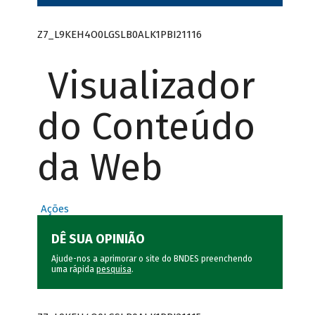
Z7_L9KEH4O0LGSLB0ALK1PBI21116
Visualizador
do Conteúdo
da Web
Ações
DÊ SUA OPINIÃO
Ajude-nos a aprimorar o site do BNDES preenchendo
uma rápida
pesquisa
.