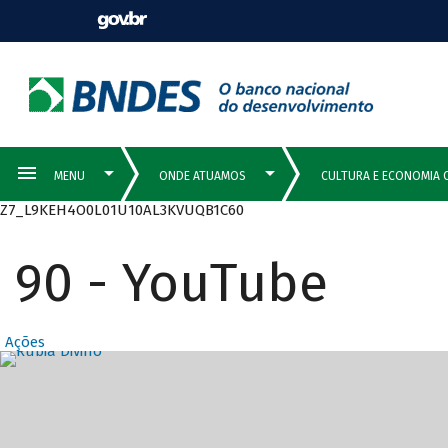
Z7_L9KEH4O0L01U10AL3KVUQB1C60
90 - YouTube
Ações
Destaques Prin