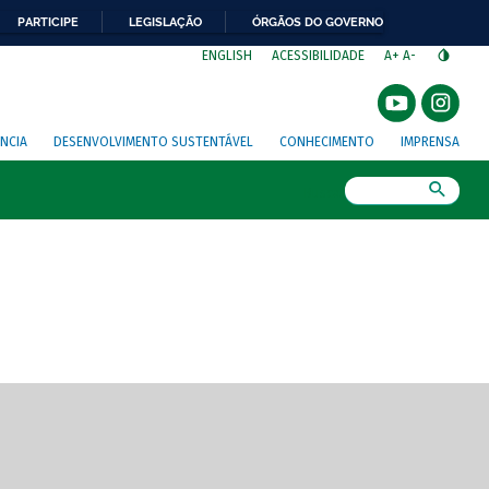
PARTICIPE
LEGISLAÇÃO
ÓRGÃOS DO GOVERNO
⁣
ENGLISH
ACESSIBILIDADE
A+
A-
NCIA
DESENVOLVIMENTO SUSTENTÁVEL
CONHECIMENTO
IMPRENSA
Busca
gem de tela