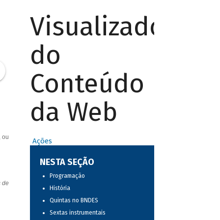
Visualizador
do
Conteúdo
da Web
, ou
Ações
NESTA SEÇÃO
Programação
s de
História
Quintas no BNDES
Sextas instrumentais