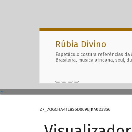
Rúbia Divino
Espetáculo costura referências da
Brasileira, música africana, soul, d
Z7_7QGCHA41L8S6D069EJK40D38S6
Visualizado