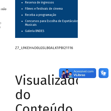
Reserva de ingressos
Filmes e festivais de cinema
s não
Receba a programação
Concursos para Escolha de Espetáculos
o
Musicais
r
Galeria BNDES
Z7_L9KEH4O0LGSLB0ALK1PBI21116
Visualizador
do
Conteúdo