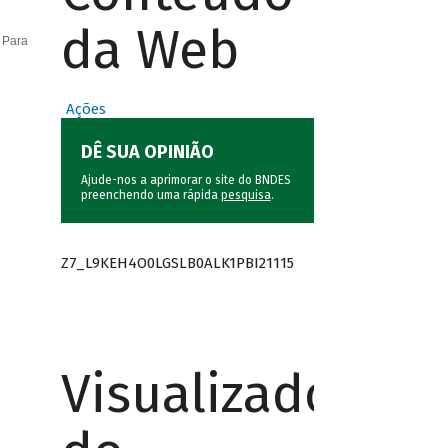
da Web
 Para
Ações
DÊ SUA OPINIÃO
Ajude-nos a aprimorar o site do BNDES
preenchendo uma rápida
pesquisa
.
Z7_L9KEH4O0LGSLB0ALK1PBI21115
Visualizador