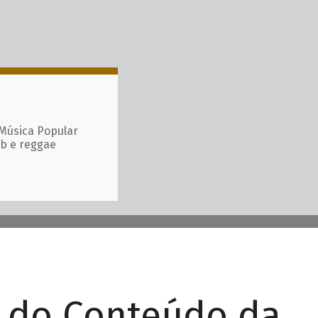
 Música Popular
ub e reggae
r do Conteúdo da