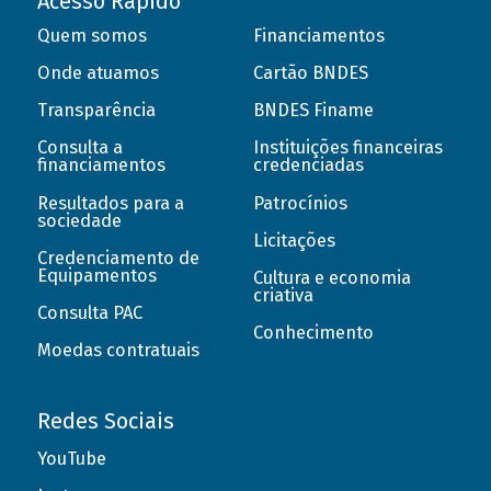
Acesso Rápido
Quem somos
Financiamentos
Onde atuamos
Cartão BNDES
Transparência
BNDES Finame
Consulta a
Instituições financeiras
financiamentos
credenciadas
Resultados para a
Patrocínios
sociedade
Licitações
Credenciamento de
Equipamentos
Cultura e economia
criativa
Consulta PAC
Conhecimento
Moedas contratuais
Redes Sociais
YouTube