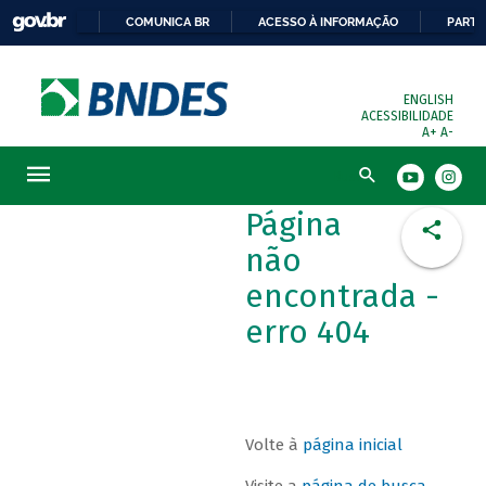
COMUNICA BR
ACESSO À INFORMAÇÃO
PARTI
ENGLISH
ACESSIBILIDADE
A+
A-
Busca
Página
não
encontrada -
erro 404
Volte à
página inicial
Visite a
página de busca