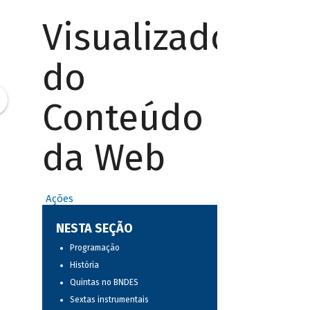
Visualizador
do
Conteúdo
da Web
Ações
NESTA SEÇÃO
Programação
História
Quintas no BNDES
Sextas instrumentais