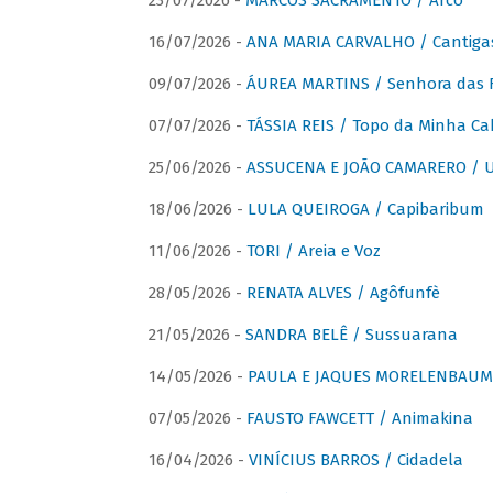
23/07/2026 -
MARCOS SACRAMENTO / Arco
16/07/2026 -
ANA MARIA CARVALHO / Cantiga
09/07/2026 -
ÁUREA MARTINS / Senhora das 
07/07/2026 -
TÁSSIA REIS / Topo da Minha Ca
25/06/2026 -
ASSUCENA E JOÃO CAMARERO / Um
18/06/2026 -
LULA QUEIROGA / Capibaribum
11/06/2026 -
TORI / Areia e Voz
28/05/2026 -
RENATA ALVES / Agôfunfè
21/05/2026 -
SANDRA BELÊ / Sussuarana
14/05/2026 -
PAULA E JAQUES MORELENBAUM 
07/05/2026 -
FAUSTO FAWCETT / Animakina
16/04/2026 -
VINÍCIUS BARROS / Cidadela