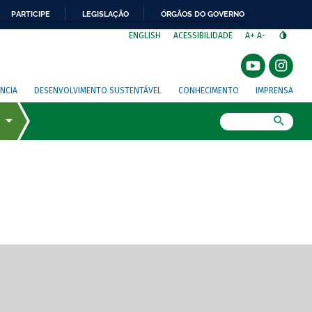
PARTICIPE
LEGISLAÇÃO
ÓRGÃOS DO GOVERNO
⁣
ENGLISH
ACESSIBILIDADE
A+
A-
NCIA
DESENVOLVIMENTO SUSTENTÁVEL
CONHECIMENTO
IMPRENSA
Busca
gem de tela