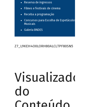
Reserva de ingressos
Filmes e festivais de cinema
Receba a programação
Concursos para Escolha de Espetáculos
Musicais
Galeria BNDES
Z7_L9KEH4O0LORH80ALCLTPF80SN5
Visualizador
do
Conteúdo