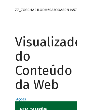
Z7_7QGCHA41LODH60A3OQA8RN1457
Visualizador
do
Conteúdo
da Web
Ações
VEJA TAMBÉM