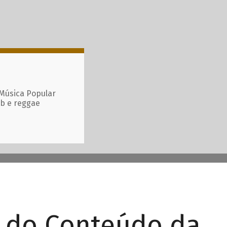
 Música Popular
ub e reggae
r do Conteúdo da