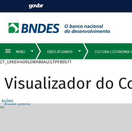
Z7_L9KEH4O0LORH80ALCLTPF80S71
Visualizador do 
Ações
Destaques Prin