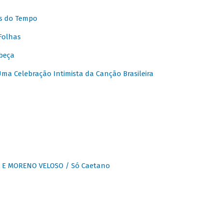
s do Tempo
Folhas
beça
a Celebração Intimista da Canção Brasileira
E MORENO VELOSO / Só Caetano