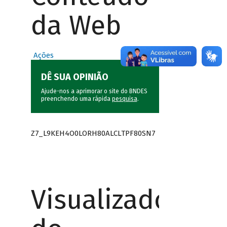
da Web
Ações
DÊ SUA OPINIÃO
Ajude-nos a aprimorar o site do BNDES
preenchendo uma rápida
pesquisa
.
Z7_L9KEH4O0LORH80ALCLTPF80SN7
Visualizador