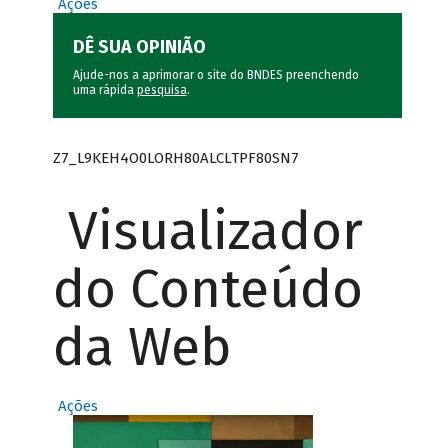
Ações
DÊ SUA OPINIÃO
Ajude-nos a aprimorar o site do BNDES preenchendo
uma rápida
pesquisa
.
Z7_L9KEH4O0LORH80ALCLTPF80SN7
Visualizador
do Conteúdo
da Web
Ações