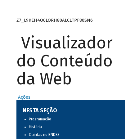
Z7_L9KEH4O0LORH80ALCLTPF80SN6
Visualizador
do Conteúdo
da Web
Ações
NESTA SEÇÃO
Programação
História
Quintas no BNDES