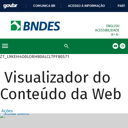
COMUNICA BR
ACESSO À INFORMAÇÃO
PARTI
ENGLISH
ACESSIBILIDADE
A+
A-
Busca
Z7_L9KEH4O0LORH80ALCLTPF80S71
Visualizador do
Conteúdo da Web
Ações
Destaques Prin