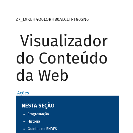
Z7_L9KEH4O0LORH80ALCLTPF80SN6
Visualizador
do Conteúdo
da Web
Ações
NESTA SEÇÃO
Programação
História
Quintas no BNDES