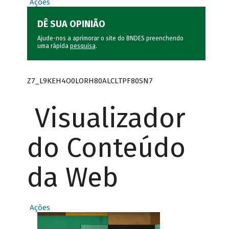
Ações
DÊ SUA OPINIÃO
Ajude-nos a aprimorar o site do BNDES preenchendo
uma rápida
pesquisa
.
Z7_L9KEH4O0LORH80ALCLTPF80SN7
Visualizador
do Conteúdo
da Web
Ações