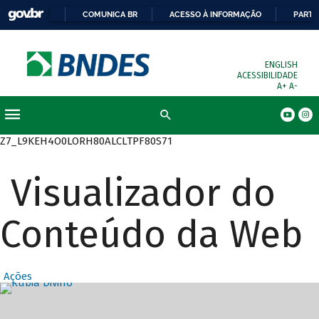
COMUNICA BR
ACESSO À INFORMAÇÃO
PARTI
ENGLISH
ACESSIBILIDADE
A+
A-
Busca
Z7_L9KEH4O0LORH80ALCLTPF80S71
Visualizador do
Conteúdo da Web
Ações
Destaques Prin