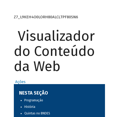
Z7_L9KEH4O0LORH80ALCLTPF80SN6
Visualizador
do Conteúdo
da Web
Ações
NESTA SEÇÃO
Programação
História
Quintas no BNDES