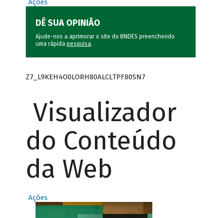
Ações
DÊ SUA OPINIÃO
Ajude-nos a aprimorar o site do BNDES preenchendo
uma rápida
pesquisa
.
Z7_L9KEH4O0LORH80ALCLTPF80SN7
Visualizador
do Conteúdo
da Web
Ações