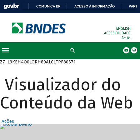
COMUNICA BR
ACESSO À INFORMAÇÃO
PARTI
ENGLISH
ACESSIBILIDADE
A+
A-
Busca
Z7_L9KEH4O0LORH80ALCLTPF80S71
Visualizador do
Conteúdo da Web
Ações
Destaques Prin