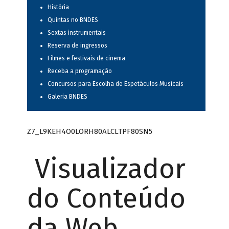
História
Quintas no BNDES
Sextas instrumentais
Reserva de ingressos
Filmes e festivais de cinema
Receba a programação
Concursos para Escolha de Espetáculos Musicais
Galeria BNDES
Z7_L9KEH4O0LORH80ALCLTPF80SN5
Visualizador
do Conteúdo
da Web