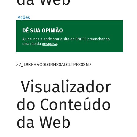
Ações
DÊ SUA OPINIÃO
Ajude-nos a aprimorar o site do BNDES preenchendo
uma rápida
pesquisa
.
Z7_L9KEH4O0LORH80ALCLTPF80SN7
Visualizador
do Conteúdo
da Web