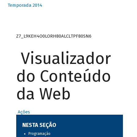
Temporada 2014
Z7_L9KEH4O0LORH80ALCLTPF80SN6
Visualizador
do Conteúdo
da Web
Ações
NESTA SEÇÃO
Programação