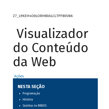
Z7_L9KEH4O0LORH80ALCLTPF80SN6
Visualizador
do Conteúdo
da Web
Ações
NESTA SEÇÃO
Programação
História
Quintas no BNDES