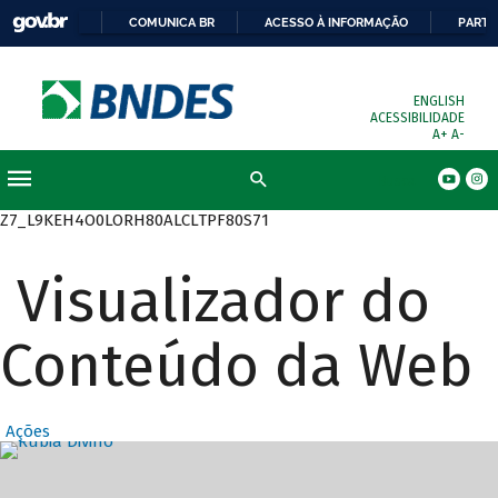
COMUNICA BR
ACESSO À INFORMAÇÃO
PARTI
ENGLISH
ACESSIBILIDADE
A+
A-
Busca
Z7_L9KEH4O0LORH80ALCLTPF80S71
Visualizador do
Conteúdo da Web
Ações
Destaques Prin