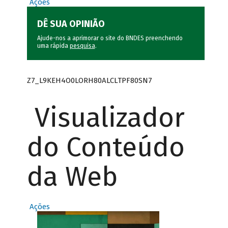
Ações
DÊ SUA OPINIÃO
Ajude-nos a aprimorar o site do BNDES preenchendo
uma rápida
pesquisa
.
Z7_L9KEH4O0LORH80ALCLTPF80SN7
Visualizador
do Conteúdo
da Web
Ações