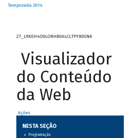
Temporada 2014
Z7_L9KEH4O0LORH80ALCLTPF80SN6
Visualizador
do Conteúdo
da Web
Ações
NESTA SEÇÃO
Programação