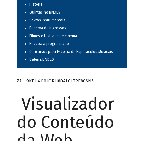
História
Quintas no BNDES
Sextas instrumentais
Reserva de ingressos
Filmes e festivais de cinema
Receba a programação
Concursos para Escolha de Espetáculos Musicais
Galeria BNDES
Z7_L9KEH4O0LORH80ALCLTPF80SN5
Visualizador
do Conteúdo
da Web