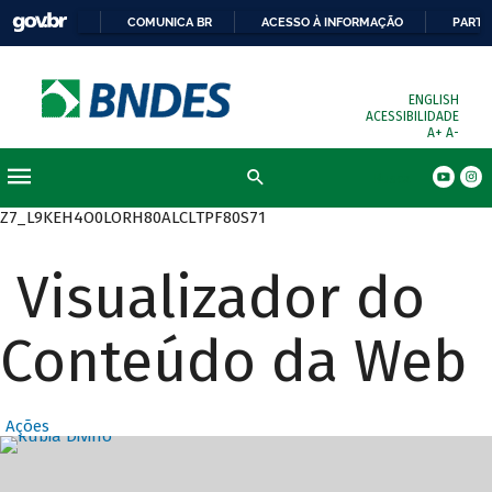
COMUNICA BR
ACESSO À INFORMAÇÃO
PARTI
ENGLISH
ACESSIBILIDADE
A+
A-
Busca
Z7_L9KEH4O0LORH80ALCLTPF80S71
Visualizador do
Conteúdo da Web
Ações
Destaques Prin