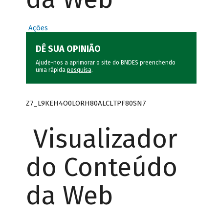
Ações
DÊ SUA OPINIÃO
Ajude-nos a aprimorar o site do BNDES preenchendo
uma rápida
pesquisa
.
Z7_L9KEH4O0LORH80ALCLTPF80SN7
Visualizador
do Conteúdo
da Web