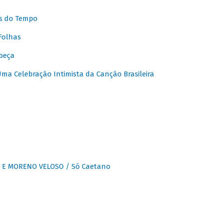
s do Tempo
Folhas
beça
a Celebração Intimista da Canção Brasileira
E MORENO VELOSO / Só Caetano