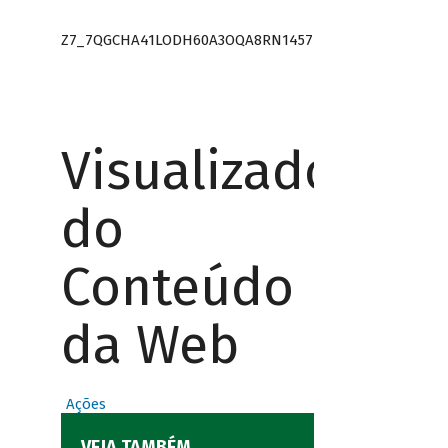
Z7_7QGCHA41LODH60A3OQA8RN1457
Visualizador
do
Conteúdo
da Web
Ações
VEJA TAMBÉM