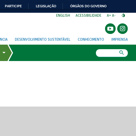
PARTICIPE
LEGISLAÇÃO
ÓRGÃOS DO GOVERNO
⁣
ENGLISH
ACESSIBILIDADE
A+
A-
NCIA
DESENVOLVIMENTO SUSTENTÁVEL
CONHECIMENTO
IMPRENSA
Busca
gem de tela