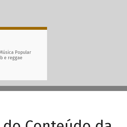
 Música Popular
ub e reggae
r do Conteúdo da