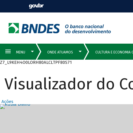
Z7_L9KEH4O0LORH80ALCLTPF80S71
Visualizador do 
Ações
Destaques Prin