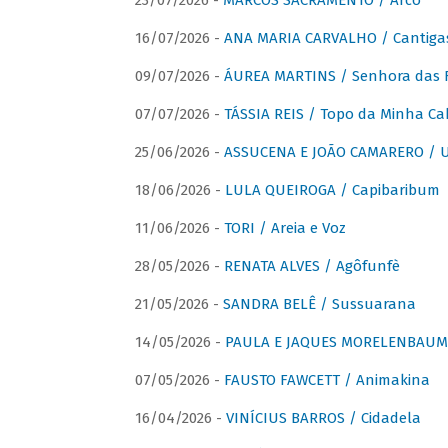
23/07/2026 -
MARCOS SACRAMENTO / Arco
16/07/2026 -
ANA MARIA CARVALHO / Cantiga
09/07/2026 -
ÁUREA MARTINS / Senhora das 
07/07/2026 -
TÁSSIA REIS / Topo da Minha Ca
25/06/2026 -
ASSUCENA E JOÃO CAMARERO / Um
18/06/2026 -
LULA QUEIROGA / Capibaribum
11/06/2026 -
TORI / Areia e Voz
28/05/2026 -
RENATA ALVES / Agôfunfè
21/05/2026 -
SANDRA BELÊ / Sussuarana
14/05/2026 -
PAULA E JAQUES MORELENBAUM 
07/05/2026 -
FAUSTO FAWCETT / Animakina
16/04/2026 -
VINÍCIUS BARROS / Cidadela