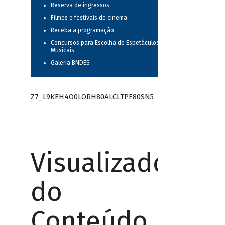
Reserva de ingressos
Filmes e festivais de cinema
Receba a programação
Concursos para Escolha de Espetáculos
Musicais
Galeria BNDES
Z7_L9KEH4O0LORH80ALCLTPF80SN5
Visualizador
do
Conteúdo