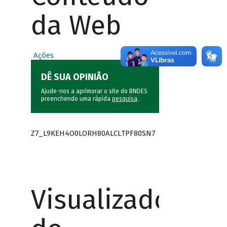
da Web
Ações
DÊ SUA OPINIÃO
Ajude-nos a aprimorar o site do BNDES
preenchendo uma rápida
pesquisa
.
Z7_L9KEH4O0LORH80ALCLTPF80SN7
Visualizador